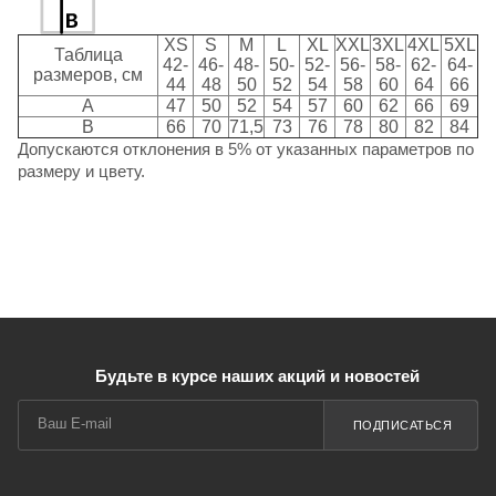
XS
S
M
L
XL
XXL
3XL
4XL
5XL
Таблица
42-
46-
48-
50-
52-
56-
58-
62-
64-
размеров, см
44
48
50
52
54
58
60
64
66
A
47
50
52
54
57
60
62
66
69
B
66
70
71,5
73
76
78
80
82
84
Допускаются отклонения в 5% от указанных параметров по
размеру и цвету.
Будьте в курсе наших акций и новостей
ПОДПИСАТЬСЯ