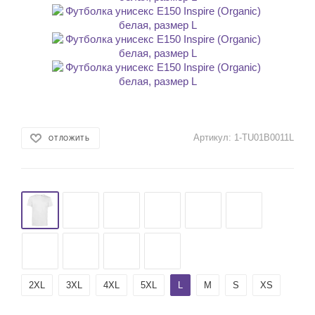
Артикул:
1-TU01B0011L
ОТЛОЖИТЬ
2XL
3XL
4XL
5XL
L
M
S
XS