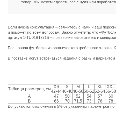
товар. Мы можем сделать всё с нуля или поработат
Если нужна консультация – свяжитесь с нами и ваш персо
и поможет по всем вопросам. Важно отметить, что «Футболка
артикул 1-TU01B1371S – при звонке назовите его и менедже
Бесшовная футболка из органического гребенного хлопка. 
В поставке могут встречаться изделия с разным вариантом
XS
S
M
L
XL
XXL
Таблица размеров, см
42-44
46-48
48-50
50-52
52-54
56-58
A
47
50
52
54
57
60
B
66
70
71,5
73
76
78
Допускаются отклонения в 5% от указанных параметров по 