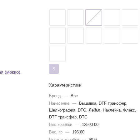
S
Характеристики
Бренд
—
Bnc
Нанесение
—
Вышивка, DTF трансфер,
Шелкография, DTG, Лейбл, Наклейка, Флекс,
DTF трансфер, DTG
Вес коробки
—
12500.00
Вес, гр
—
196.00
Высота коробки
—
60.0