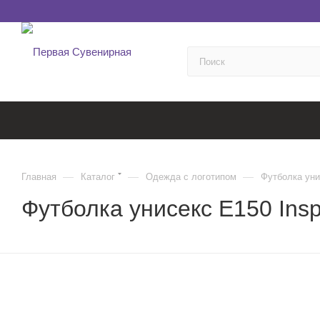
—
—
—
Главная
Каталог
Одежда с логотипом
Футболка унис
Футболка унисекс E150 Insp