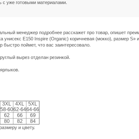
ь с уже готовыми материалами.
нальный менеджер подробнее расскажет про товар, опишет пре
 унисекс E150 Inspire (Organic) коричневая (мокко), размер S» 
р быстро поймет, что вас заинтересовало.
Круглый вырез отделан резинкой.
 ярлыков.
3XL
4XL
5XL
58-60
62-64
64-66
62
66
69
80
82
84
размеру и цвету.