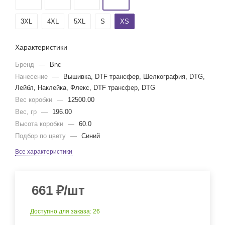
3XL
4XL
5XL
S
XS
Характеристики
Бренд
—
Bnc
Нанесение
—
Вышивка, DTF трансфер, Шелкография, DTG,
Лейбл, Наклейка, Флекс, DTF трансфер, DTG
Вес коробки
—
12500.00
Вес, гр
—
196.00
Высота коробки
—
60.0
Подбор по цвету
—
Синий
Все характеристики
661
₽
/шт
Доступно для заказа
: 26