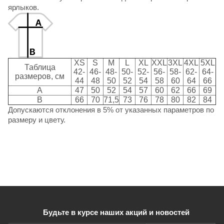
ярлыков.
XS
S
M
L
XL
XXL
3XL
4XL
5XL
Таблица
42-
46-
48-
50-
52-
56-
58-
62-
64-
размеров, см
44
48
50
52
54
58
60
64
66
A
47
50
52
54
57
60
62
66
69
B
66
70
71,5
73
76
78
80
82
84
Допускаются отклонения в 5% от указанных параметров по
размеру и цвету.
Будьте в курсе наших акций и новостей