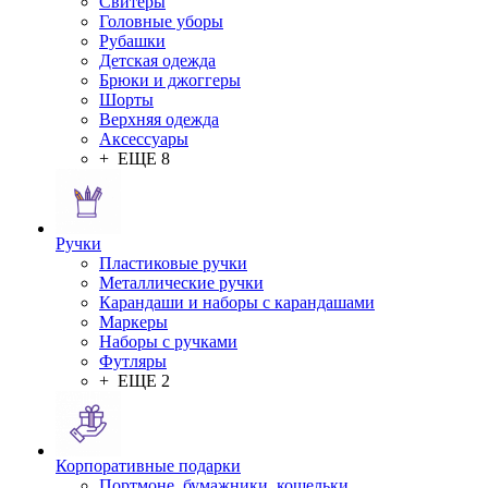
Свитеры
Головные уборы
Рубашки
Детская одежда
Брюки и джоггеры
Шорты
Верхняя одежда
Аксессуары
+ ЕЩЕ 8
Ручки
Пластиковые ручки
Металлические ручки
Карандаши и наборы с карандашами
Маркеры
Наборы с ручками
Футляры
+ ЕЩЕ 2
Корпоративные подарки
Портмоне, бумажники, кошельки