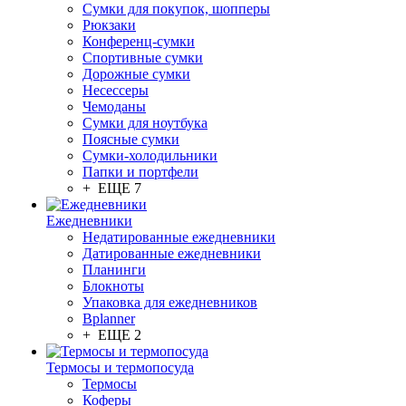
Сумки для покупок, шопперы
Рюкзаки
Конференц-сумки
Спортивные сумки
Дорожные сумки
Несессеры
Чемоданы
Сумки для ноутбука
Поясные сумки
Сумки-холодильники
Папки и портфели
+ ЕЩЕ 7
Ежедневники
Недатированные ежедневники
Датированные ежедневники
Планинги
Блокноты
Упаковка для ежедневников
Bplanner
+ ЕЩЕ 2
Термосы и термопосуда
Термосы
Коферы