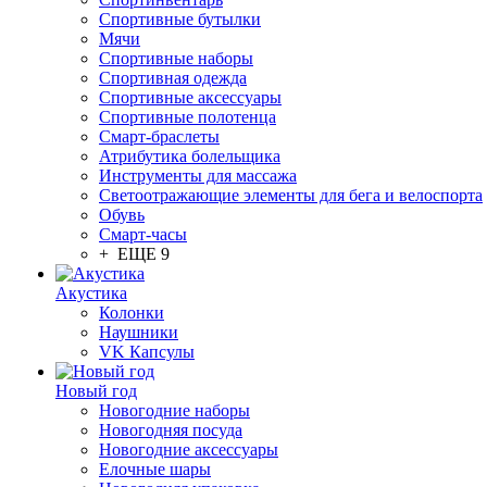
Спортивные бутылки
Мячи
Спортивные наборы
Спортивная одежда
Спортивные аксессуары
Спортивные полотенца
Смарт-браслеты
Атрибутика болельщика
Инструменты для массажа
Светоотражающие элементы для бега и велоспорта
Обувь
Смарт-часы
+ ЕЩЕ 9
Акустика
Колонки
Наушники
VK Капсулы
Новый год
Новогодние наборы
Новогодняя посуда
Новогодние аксессуары
Елочные шары