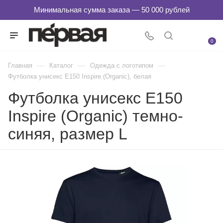
0
—
—
—
Главная
Каталог
Одежда с логотипом
Футболка унисекс E150 Inspire (Organic), белая
Футболка унисекс E150
Inspire (Organic) темно-
синяя, размер L