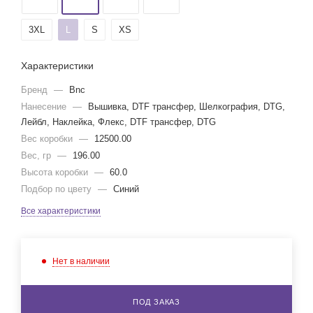
3XL
L
S
XS
Характеристики
Бренд
—
Bnc
Нанесение
—
Вышивка, DTF трансфер, Шелкография, DTG,
Лейбл, Наклейка, Флекс, DTF трансфер, DTG
Вес коробки
—
12500.00
Вес, гр
—
196.00
Высота коробки
—
60.0
Подбор по цвету
—
Синий
Все характеристики
Нет в наличии
ПОД ЗАКАЗ