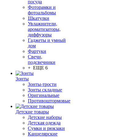
посуда
Фоторамки и
фотоальбомы
Шкатулки
Увлажнители,
ароматизаторы,
диффузоры
Гаджеты и умный
дом
Фартуки
Свечи,
подсвечники
+ ЕЩЕ 6
Зонты
Зонты-трости
Зонты складные
Оригинальные
Противоштормовые
Детские товары
Детские наборы
Детская одежда
Сумки и рюкзаки
Канцелярские