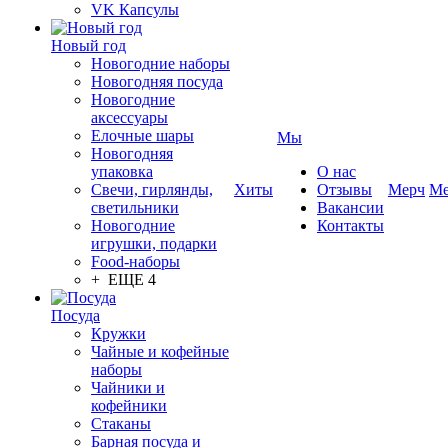
VK Капсулы
Новый год
Новогодние наборы
Новогодняя посуда
Новогодние
аксессуары
Елочные шары
Мы
Новогодняя
упаковка
О нас
Свечи, гирлянды,
Хиты
Отзывы
Мерч
Ме
светильники
Вакансии
Новогодние
Контакты
игрушки, подарки
Food-наборы
+ ЕЩЕ 4
Посуда
Кружки
Чайные и кофейные
наборы
Чайники и
кофейники
Стаканы
Барная посуда и