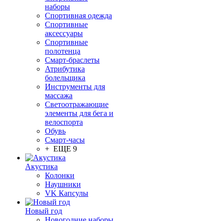
наборы
Спортивная одежда
Спортивные
аксессуары
Спортивные
полотенца
Смарт-браслеты
Атрибутика
болельщика
Инструменты для
массажа
Светоотражающие
элементы для бега и
велоспорта
Обувь
Смарт-часы
+ ЕЩЕ 9
Акустика
Колонки
Наушники
VK Капсулы
Новый год
Новогодние наборы