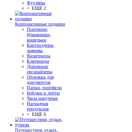
Футляры
+ ЕЩЕ 2
Корпоративные подарки
Портмоне,
бумажники,
кошельки
Картхолдеры,
зажимы
Визитницы
Ключницы
Дорожные
органайзеры
Обложки для
документов
Папки, портфели
Бейджи и ленты
Часы наручные
Наградная
продукция
+ ЕЩЕ 6
Путешествия, отдых,