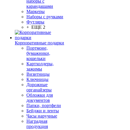
наборы с
карандашами
Маркеры
Наборы с ручками
Футляры
+ ЕЩЕ 2
Корпоративные подарки
Портмоне,
бумажники,
кошельки
Картхолдеры,
зажимы
Визитницы
Ключницы
Дорожные
органайзеры
Обложки для
документов
Папки, портфели
Бейджи и ленты
Часы наручные
Наградная
продукция