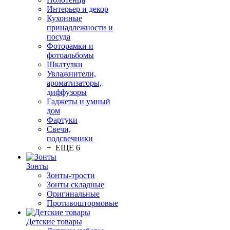
Интерьер и декор
Кухонные
принадлежности и
посуда
Фоторамки и
фотоальбомы
Шкатулки
Увлажнители,
ароматизаторы,
диффузоры
Гаджеты и умный
дом
Фартуки
Свечи,
подсвечники
+ ЕЩЕ 6
Зонты
Зонты-трости
Зонты складные
Оригинальные
Противоштормовые
Детские товары