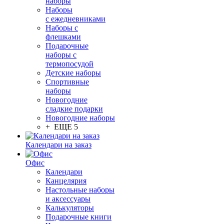
наборы
Наборы
с ежедневниками
Наборы с
флешками
Подарочные
наборы с
термопосудой
Детские наборы
Спортивные
наборы
Новогодние
сладкие подарки
Новогодние наборы
+ ЕЩЕ 5
Календари на заказ
Офис
Календари
Канцелярия
Настольные наборы
и аксессуары
Калькуляторы
Подарочные книги