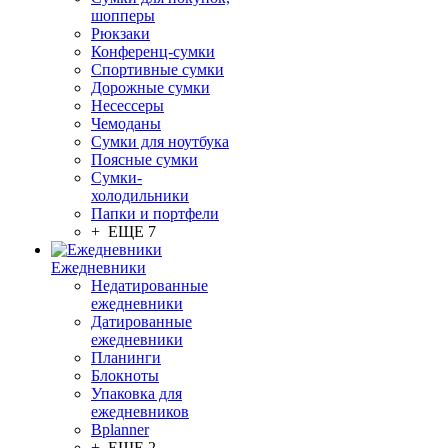
шопперы
Рюкзаки
Конференц-сумки
Спортивные сумки
Дорожные сумки
Несессеры
Чемоданы
Сумки для ноутбука
Поясные сумки
Сумки-
холодильники
Папки и портфели
+ ЕЩЕ 7
Ежедневники
Недатированные
ежедневники
Датированные
ежедневники
Планинги
Блокноты
Упаковка для
ежедневников
Bplanner
+ ЕЩЕ 2