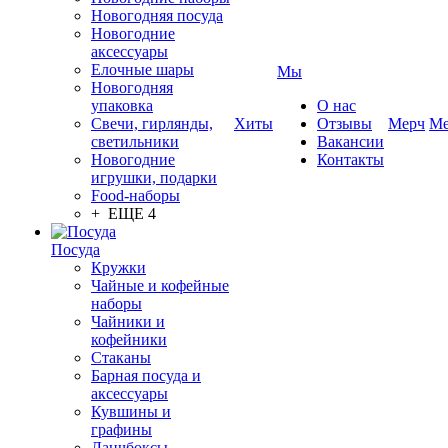
Новогодняя посуда
Новогодние
аксессуары
Елочные шары
Мы
Новогодняя
упаковка
О нас
Свечи, гирлянды,
Хиты
Отзывы
Мерч
Ме
светильники
Вакансии
Новогодние
Контакты
игрушки, подарки
Food-наборы
+ ЕЩЕ 4
Посуда
Кружки
Чайные и кофейные
наборы
Чайники и
кофейники
Стаканы
Барная посуда и
аксессуары
Кувшины и
графины
Ланчбоксы