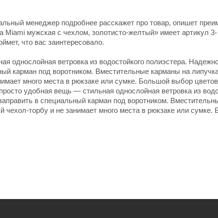
нальный менеджер подробнее расскажет про товар, опишет пре
а Miami мужская с чехлом, золотисто-желтый» имеет артикул 3-
оймет, что вас заинтересовало.
ая однослойная ветровка из водостойкого полиэстера. Надежн
ый карман под воротником. Вместительные карманы на липучка
нимает много места в рюкзаке или сумке. Большой выбор цветов
росто удобная вещь — стильная однослойная ветровка из водо
заправить в специальный карман под воротником. Вместительн
й чехол-торбу и не занимает много места в рюкзаке или сумке.