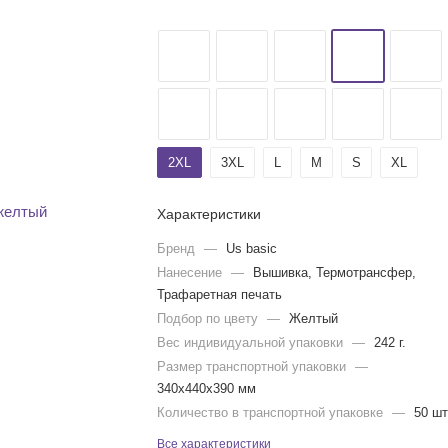
2XL
3XL
L
M
S
XL
Характеристики
Бренд
—
Us basic
Нанесение
—
Вышивка, Термотрансфер,
Трафаретная печать
Подбор по цвету
—
Желтый
Вес индивидуальной упаковки
—
242 г.
Размер транспортной упаковки
—
340x440x390 мм
Количество в транспортной упаковке
—
50 шт
Все характеристики