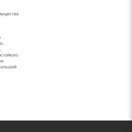
имущества
о
х.
.
стойкого
ые
 Большой