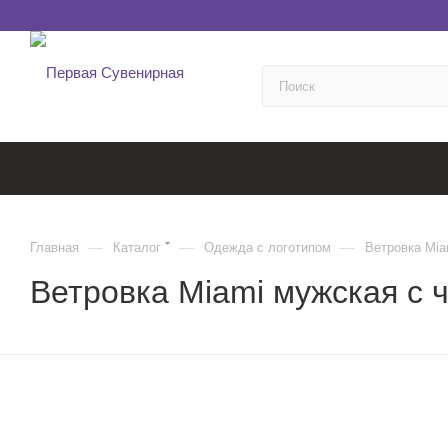
—
—
—
Главная
Каталог
Одежда с логотипом
Ветровка Mia
Ветровка Miami мужская с 