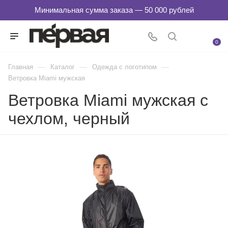
0
—
—
—
Главная
Каталог
Одежда с логотипом
Ветровка Miami мужская
Ветровка Miami мужская с
чехлом, черный