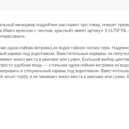
нальный менеджер подробнее расскажет про товар, опишет пре
а Miami мужская с чехлом, красный» имеет артикул 3-3175F70L 
нтересовало.
ая однослойная ветровка из водостойкого полиэстера. Надежн
ый карман под воротником. Вместительные карманы на липучка
нимает много места в рюкзаке или сумке. Большой выбор цветов
росто удобная вещь — стильная однослойная ветровка из водо
заправить в специальный карман под воротником. Вместительн
й чехол-торбу и не занимает много места в рюкзаке или сумке.