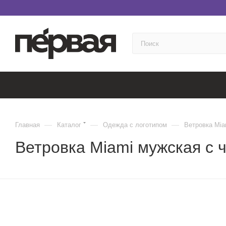
—
—
—
Главная
Каталог
Одежда с логотипом
Ветровка Mia
Ветровка Miami мужская с 