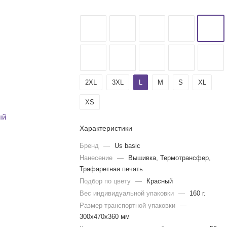
2XL
3XL
L
M
S
XL
XS
Характеристики
Бренд
—
Us basic
Нанесение
—
Вышивка, Термотрансфер,
Трафаретная печать
Подбор по цвету
—
Красный
Вес индивидуальной упаковки
—
160 г.
Размер транспортной упаковки
—
300x470x360 мм