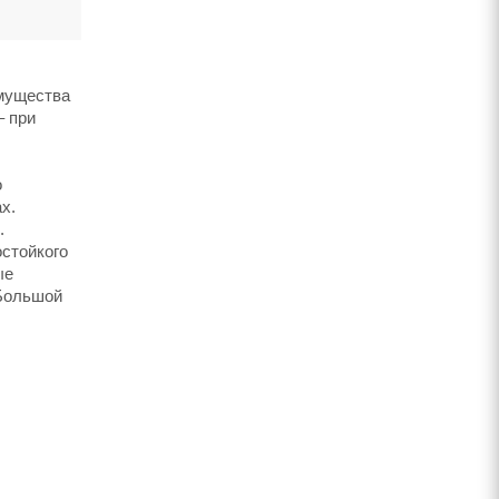
имущества
– при
о
х.
.
стойкого
ые
 Большой