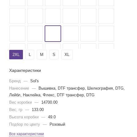
2XL
L
M
S
XL
Характеристики
Бренд
—
Sol's
Нанесение
—
Вышивка, DTF трансфер, Шелкография, DTG,
Лейбл, Наклейка, Флекс, DTF трансфер, DTG
Вес коробки
—
14700.00
Вес, гр
—
133.00
Высота коробки
—
49.0
Подбор по цвету
—
Розовый
Все характеристики