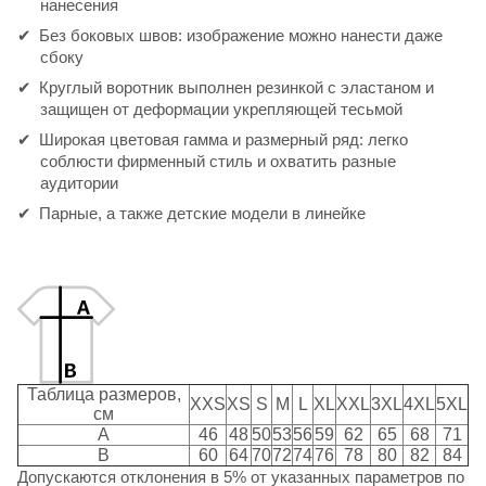
нанесения
Без боковых швов: изображение можно нанести даже
сбоку
Круглый воротник выполнен резинкой с эластаном и
защищен от деформации укрепляющей тесьмой
Широкая цветовая гамма и размерный ряд: легко
соблюсти фирменный стиль и охватить разные
аудитории
Парные, а также детские модели в линейке
Таблица размеров,
XXS
XS
S
M
L
XL
XXL
3XL
4XL
5XL
см
A
46
48
50
53
56
59
62
65
68
71
B
60
64
70
72
74
76
78
80
82
84
Допускаются отклонения в 5% от указанных параметров по