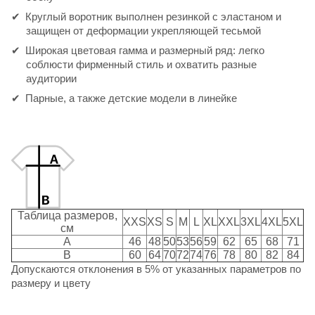
Круглый воротник выполнен резинкой с эластаном и
защищен от деформации укрепляющей тесьмой
Широкая цветовая гамма и размерный ряд: легко
соблюсти фирменный стиль и охватить разные
аудитории
Парные, а также детские модели в линейке
Таблица размеров,
XXS
XS
S
M
L
XL
XXL
3XL
4XL
5XL
см
A
46
48
50
53
56
59
62
65
68
71
B
60
64
70
72
74
76
78
80
82
84
Допускаются отклонения в 5% от указанных параметров по
размеру и цвету