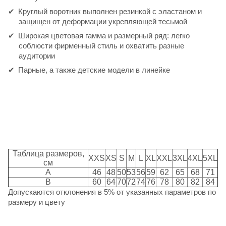
Круглый воротник выполнен резинкой с эластаном и
защищен от деформации укрепляющей тесьмой
Широкая цветовая гамма и размерный ряд: легко
соблюсти фирменный стиль и охватить разные
аудитории
Парные, а также детские модели в линейке
Таблица размеров,
XXS
XS
S
M
L
XL
XXL
3XL
4XL
5XL
см
A
46
48
50
53
56
59
62
65
68
71
B
60
64
70
72
74
76
78
80
82
84
Допускаются отклонения в 5% от указанных параметров по
размеру и цвету