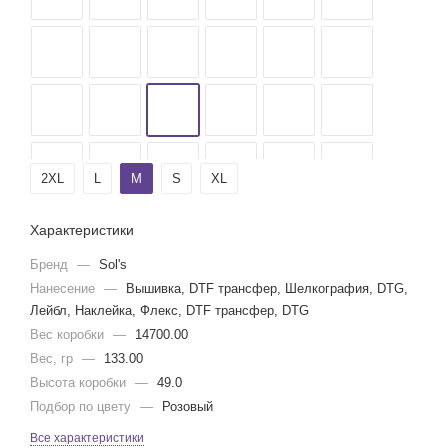
2XL
L
M
S
XL
Характеристики
Бренд
—
Sol's
Нанесение
—
Вышивка, DTF трансфер, Шелкография, DTG,
Лейбл, Наклейка, Флекс, DTF трансфер, DTG
Вес коробки
—
14700.00
Вес, гр
—
133.00
Высота коробки
—
49.0
Подбор по цвету
—
Розовый
Все характеристики