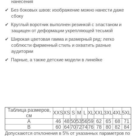
нанесения
Без боковых швов: изображение можно нанести даже
сбоку
Круглый воротник выполнен резинкой с эластаном и
защищен от деформации укрепляющей тесьмой
Широкая цветовая гамма и размерный ряд: легко
соблюсти фирменный стиль и охватить разные
аудитории
Парные, а также детские модели в линейке
Таблица размеров,
XXS
XS
S
M
L
XL
XXL
3XL
4XL
5XL
см
A
46
48
50
53
56
59
62
65
68
71
B
60
64
70
72
74
76
78
80
82
84
Допускаются отклонения в 5% от указанных параметров по