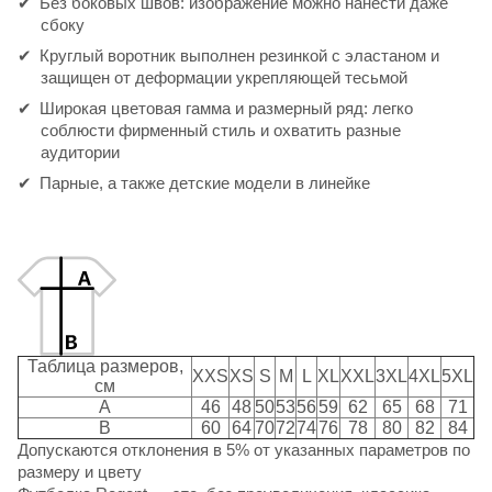
Без боковых швов: изображение можно нанести даже
сбоку
Круглый воротник выполнен резинкой с эластаном и
защищен от деформации укрепляющей тесьмой
Широкая цветовая гамма и размерный ряд: легко
соблюсти фирменный стиль и охватить разные
аудитории
Парные, а также детские модели в линейке
Таблица размеров,
XXS
XS
S
M
L
XL
XXL
3XL
4XL
5XL
см
A
46
48
50
53
56
59
62
65
68
71
B
60
64
70
72
74
76
78
80
82
84
Допускаются отклонения в 5% от указанных параметров по
размеру и цвету