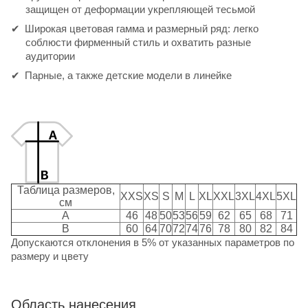
защищен от деформации укрепляющей тесьмой
Широкая цветовая гамма и размерный ряд: легко
соблюсти фирменный стиль и охватить разные
аудитории
Парные, а также детские модели в линейке
Таблица размеров,
XXS
XS
S
M
L
XL
XXL
3XL
4XL
5XL
см
A
46
48
50
53
56
59
62
65
68
71
B
60
64
70
72
74
76
78
80
82
84
Допускаются отклонения в 5% от указанных параметров по
размеру и цвету
Область нанесения