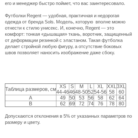
его и менеджер быстро поймет, что вас заинтересовало.
Футболки Regent
— удобная, практичная и недорогая
одежда от
бренда Sols
. Модель, которую вполне можно
отнести к стилю унисекс. И, конечно, Regent — это
комфорт: тонкая «дышащая» ткань, воротник, защищенный
от деформации резинкой с эластаном. Такая футболка
делает стройной любую фигуру, а отсутствие боковых
швов позволяет наносить изображение даже сбоку.
XS
S
M
L
XL
XXL
3XL
Таблица размеров, см
44-46
46
48-50
52
54-56
58
60
A
49
50
53
56
58
62
64
B
62
69
72
74
76
78
80
Допускаются отклонения в 5% от указанных параметров по
размеру и цвету.