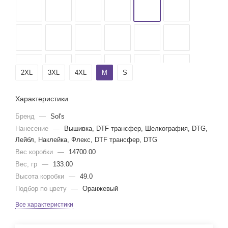
2XL
3XL
4XL
M
S
Характеристики
Бренд
—
Sol's
Нанесение
—
Вышивка, DTF трансфер, Шелкография, DTG,
Лейбл, Наклейка, Флекс, DTF трансфер, DTG
Вес коробки
—
14700.00
Вес, гр
—
133.00
Высота коробки
—
49.0
Подбор по цвету
—
Оранжевый
Все характеристики