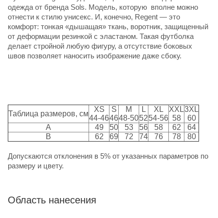
одежда от
бренда Sols
. Модель, которую вполне можно
отнести к стилю унисекс. И, конечно, Regent — это
комфорт: тонкая «дышащая» ткань, воротник, защищенный
от деформации резинкой с эластаном. Такая футболка
делает стройной любую фигуру, а отсутствие боковых
швов позволяет наносить изображение даже сбоку.
XS
S
M
L
XL
XXL
3XL
Таблица размеров, см
44-46
46
48-50
52
54-56
58
60
A
49
50
53
56
58
62
64
B
62
69
72
74
76
78
80
Допускаются отклонения в 5% от указанных параметров по
размеру и цвету.
Область нанесения