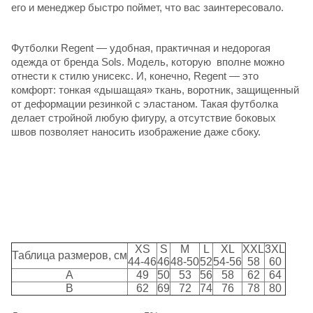
его и менеджер быстро поймет, что вас заинтересовало.
Футболки Regent
— удобная, практичная и недорогая
одежда от
бренда Sols
. Модель, которую вполне можно
отнести к стилю унисекс. И, конечно, Regent — это
комфорт: тонкая «дышащая» ткань, воротник, защищенный
от деформации резинкой с эластаном. Такая футболка
делает стройной любую фигуру, а отсутствие боковых
швов позволяет наносить изображение даже сбоку.
XS
S
M
L
XL
XXL
3XL
Таблица размеров, см
44-46
46
48-50
52
54-56
58
60
A
49
50
53
56
58
62
64
B
62
69
72
74
76
78
80