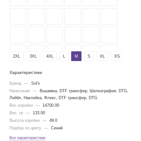
2XL
3XL
4XL
L
M
S
XL
XS
Характеристики
Бренд
—
Sol's
Нанесение
—
Вышивка, DTF трансфер, Шелкография, DTG,
Лейбл, Наклейка, Флекс, DTF трансфер, DTG
Вес коробки
—
14700.00
Вес, гр
—
133.00
Высота коробки
—
49.0
Подбор по цвету
—
Синий
Все характеристики