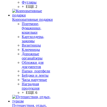
Футляры
+ ЕЩЕ 2
Корпоративные подарки
Портмоне,
бумажники,
кошельки
Картхолдеры,
зажимы
Визитницы
Ключницы
Дорожные
органайзеры
Обложки для
документов
Папки, портфели
Бейджи и ленты
Часы наручные
Наградная
продукция
+ ЕЩЕ 6
Путешествия, отдых,