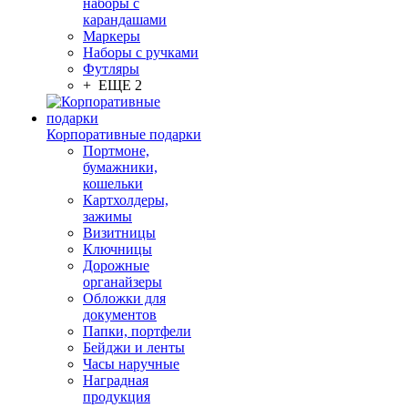
наборы с
карандашами
Маркеры
Наборы с ручками
Футляры
+ ЕЩЕ 2
Корпоративные подарки
Портмоне,
бумажники,
кошельки
Картхолдеры,
зажимы
Визитницы
Ключницы
Дорожные
органайзеры
Обложки для
документов
Папки, портфели
Бейджи и ленты
Часы наручные
Наградная
продукция