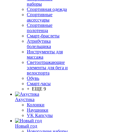
наборы
Спортивная одежда
Спортивные
аксессуары
Спортивные
полотенца
Смарт-браслеты
Атрибутика
болельщика
Инструменты для
массажа
Светоотражающие
элементы для бега и
велоспорта
Обувь
Смарт-часы
+ ЕЩЕ 9
Акустика
Колонки
Наушники
VK Капсулы
Новый год
Новогодние наборы