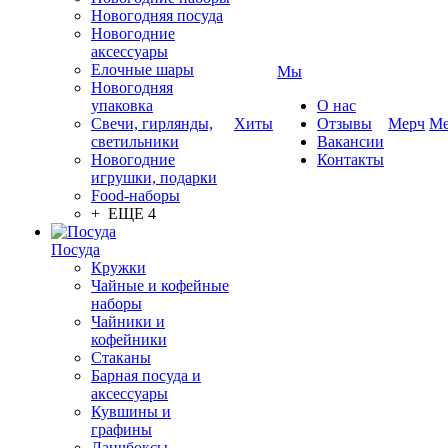
Новогодняя посуда
Новогодние
аксессуары
Елочные шары
Мы
Новогодняя
упаковка
О нас
Свечи, гирлянды,
Хиты
Отзывы
Мерч
Ме
светильники
Вакансии
Новогодние
Контакты
игрушки, подарки
Food-наборы
+ ЕЩЕ 4
Посуда
Кружки
Чайные и кофейные
наборы
Чайники и
кофейники
Стаканы
Барная посуда и
аксессуары
Кувшины и
графины
Ланчбоксы