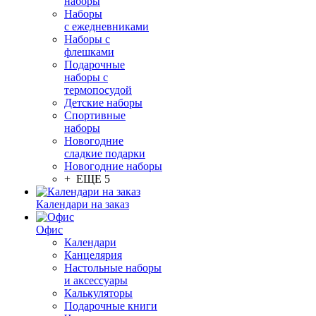
наборы
Наборы
с ежедневниками
Наборы с
флешками
Подарочные
наборы с
термопосудой
Детские наборы
Спортивные
наборы
Новогодние
сладкие подарки
Новогодние наборы
+ ЕЩЕ 5
Календари на заказ
Офис
Календари
Канцелярия
Настольные наборы
и аксессуары
Калькуляторы
Подарочные книги