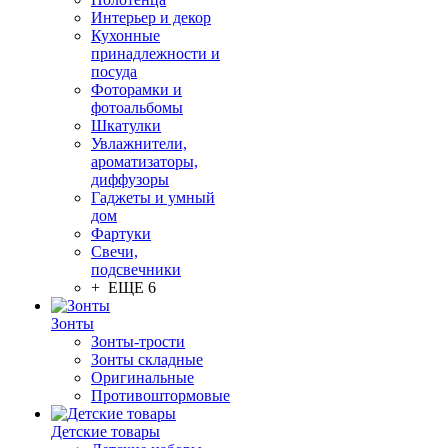
Интерьер и декор
Кухонные
принадлежности и
посуда
Фоторамки и
фотоальбомы
Шкатулки
Увлажнители,
ароматизаторы,
диффузоры
Гаджеты и умный
дом
Фартуки
Свечи,
подсвечники
+ ЕЩЕ 6
Зонты
Зонты-трости
Зонты складные
Оригинальные
Противоштормовые
Детские товары