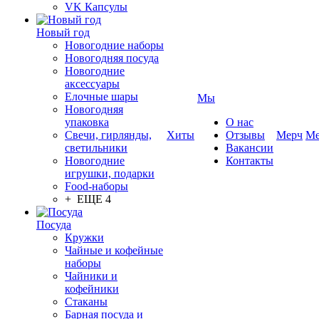
VK Капсулы
Новый год
Новогодние наборы
Новогодняя посуда
Новогодние
аксессуары
Елочные шары
Мы
Новогодняя
упаковка
О нас
Свечи, гирлянды,
Хиты
Отзывы
Мерч
Ме
светильники
Вакансии
Новогодние
Контакты
игрушки, подарки
Food-наборы
+ ЕЩЕ 4
Посуда
Кружки
Чайные и кофейные
наборы
Чайники и
кофейники
Стаканы
Барная посуда и