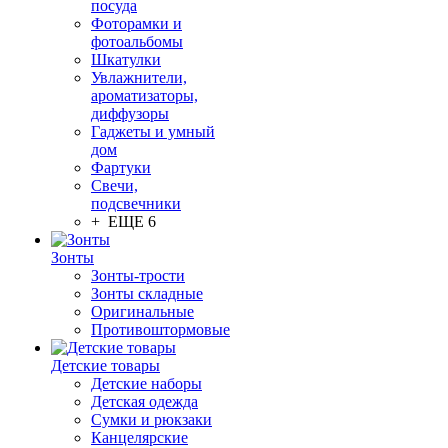
посуда
Фоторамки и
фотоальбомы
Шкатулки
Увлажнители,
ароматизаторы,
диффузоры
Гаджеты и умный
дом
Фартуки
Свечи,
подсвечники
+ ЕЩЕ 6
Зонты
Зонты-трости
Зонты складные
Оригинальные
Противоштормовые
Детские товары
Детские наборы
Детская одежда
Сумки и рюкзаки
Канцелярские