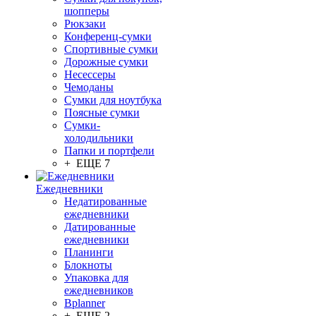
шопперы
Рюкзаки
Конференц-сумки
Спортивные сумки
Дорожные сумки
Несессеры
Чемоданы
Сумки для ноутбука
Поясные сумки
Сумки-
холодильники
Папки и портфели
+ ЕЩЕ 7
Ежедневники
Недатированные
ежедневники
Датированные
ежедневники
Планинги
Блокноты
Упаковка для
ежедневников
Bplanner
+ ЕЩЕ 2