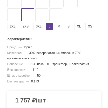
2XL
2XS
3XL
L
M
S
XL
XS
Характеристики
Бренд
—
Iqoniq
Материал
—
30% переработанный хлопок и 70%
органический хлопок
Нанесение
—
Вышивка, DTF трансфер, Шелкография
Вес коробки
—
11,9
Штук в коробке
—
50
Вес товара
—
0.173
1 757
₽
/шт