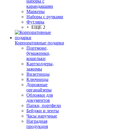
наборы с
карандашами
Маркеры
Наборы с ручками
Футляры
+ ЕЩЕ 2
Корпоративные подарки
Портмоне,
бумажники,
кошельки
Картхолдеры,
зажимы
Визитницы
Ключницы
Дорожные
органайзеры
Обложки для
документов
Папки, портфели
Бейджи и ленты
Часы наручные
Наградная
продукция