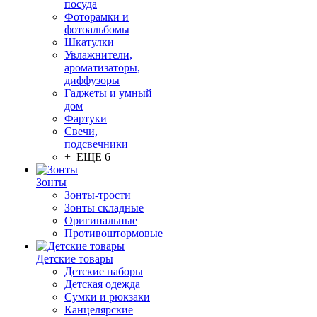
посуда
Фоторамки и
фотоальбомы
Шкатулки
Увлажнители,
ароматизаторы,
диффузоры
Гаджеты и умный
дом
Фартуки
Свечи,
подсвечники
+ ЕЩЕ 6
Зонты
Зонты-трости
Зонты складные
Оригинальные
Противоштормовые
Детские товары
Детские наборы
Детская одежда
Сумки и рюкзаки
Канцелярские