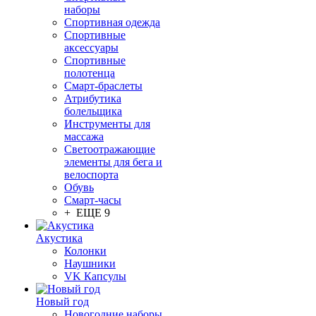
наборы
Спортивная одежда
Спортивные
аксессуары
Спортивные
полотенца
Смарт-браслеты
Атрибутика
болельщика
Инструменты для
массажа
Светоотражающие
элементы для бега и
велоспорта
Обувь
Смарт-часы
+ ЕЩЕ 9
Акустика
Колонки
Наушники
VK Капсулы
Новый год
Новогодние наборы