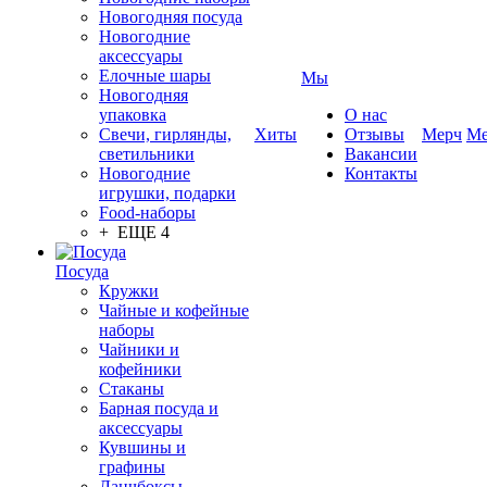
Новогодняя посуда
Новогодние
аксессуары
Елочные шары
Мы
Новогодняя
упаковка
О нас
Свечи, гирлянды,
Хиты
Отзывы
Мерч
Ме
светильники
Вакансии
Новогодние
Контакты
игрушки, подарки
Food-наборы
+ ЕЩЕ 4
Посуда
Кружки
Чайные и кофейные
наборы
Чайники и
кофейники
Стаканы
Барная посуда и
аксессуары
Кувшины и
графины
Ланчбоксы