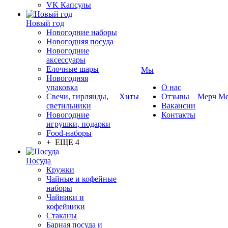
VK Капсулы
Новый год
Новогодние наборы
Новогодняя посуда
Новогодние
аксессуары
Елочные шары
Мы
Новогодняя
упаковка
О нас
Свечи, гирлянды,
Хиты
Отзывы
Мерч
Ме
светильники
Вакансии
Новогодние
Контакты
игрушки, подарки
Food-наборы
+ ЕЩЕ 4
Посуда
Кружки
Чайные и кофейные
наборы
Чайники и
кофейники
Стаканы
Барная посуда и