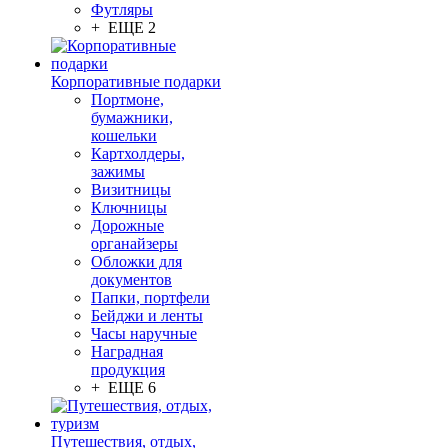
Футляры
+ ЕЩЕ 2
Корпоративные подарки
Портмоне,
бумажники,
кошельки
Картхолдеры,
зажимы
Визитницы
Ключницы
Дорожные
органайзеры
Обложки для
документов
Папки, портфели
Бейджи и ленты
Часы наручные
Наградная
продукция
+ ЕЩЕ 6
Путешествия, отдых,