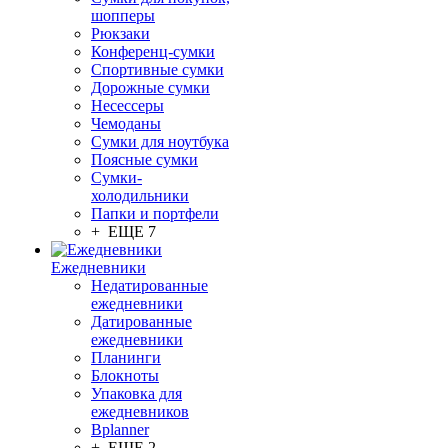
шопперы
Рюкзаки
Конференц-сумки
Спортивные сумки
Дорожные сумки
Несессеры
Чемоданы
Сумки для ноутбука
Поясные сумки
Сумки-
холодильники
Папки и портфели
+ ЕЩЕ 7
Ежедневники
Недатированные
ежедневники
Датированные
ежедневники
Планинги
Блокноты
Упаковка для
ежедневников
Bplanner
+ ЕЩЕ 2