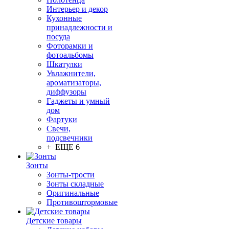
Интерьер и декор
Кухонные
принадлежности и
посуда
Фоторамки и
фотоальбомы
Шкатулки
Увлажнители,
ароматизаторы,
диффузоры
Гаджеты и умный
дом
Фартуки
Свечи,
подсвечники
+ ЕЩЕ 6
Зонты
Зонты-трости
Зонты складные
Оригинальные
Противоштормовые
Детские товары