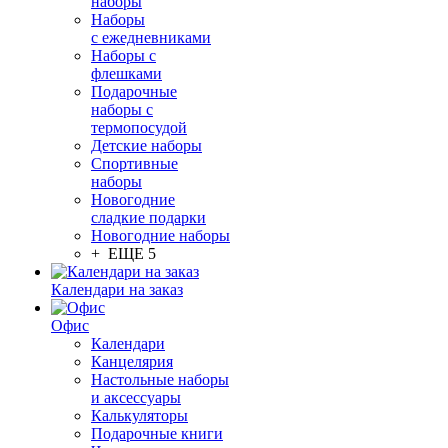
наборы
Наборы
с ежедневниками
Наборы с
флешками
Подарочные
наборы с
термопосудой
Детские наборы
Спортивные
наборы
Новогодние
сладкие подарки
Новогодние наборы
+ ЕЩЕ 5
Календари на заказ
Офис
Календари
Канцелярия
Настольные наборы
и аксессуары
Калькуляторы
Подарочные книги