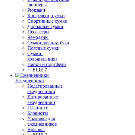
шопперы
Рюкзаки
Конференц-сумки
Спортивные сумки
Дорожные сумки
Несессеры
Чемоданы
Сумки для ноутбука
Поясные сумки
Сумки-
холодильники
Папки и портфели
+ ЕЩЕ 7
Ежедневники
Недатированные
ежедневники
Датированные
ежедневники
Планинги
Блокноты
Упаковка для
ежедневников
Bplanner
+ ЕЩЕ 2