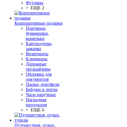
Футляры
+ ЕЩЕ 2
Корпоративные подарки
Портмоне,
бумажники,
кошельки
Картхолдеры,
зажимы
Визитницы
Ключницы
Дорожные
органайзеры
Обложки для
документов
Папки, портфели
Бейджи и ленты
Часы наручные
Наградная
продукция
+ ЕЩЕ 6
Путешествия, отдых,