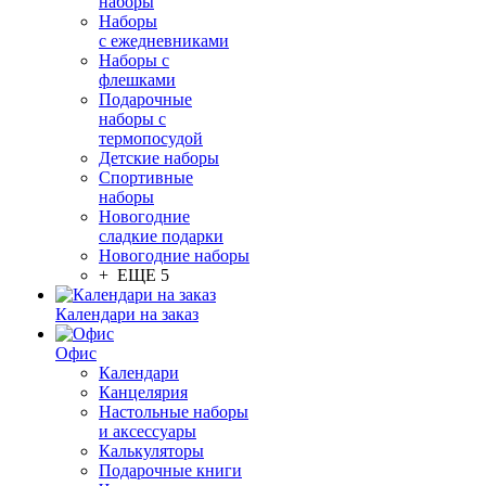
наборы
Наборы
с ежедневниками
Наборы с
флешками
Подарочные
наборы с
термопосудой
Детские наборы
Спортивные
наборы
Новогодние
сладкие подарки
Новогодние наборы
+ ЕЩЕ 5
Календари на заказ
Офис
Календари
Канцелярия
Настольные наборы
и аксессуары
Калькуляторы
Подарочные книги