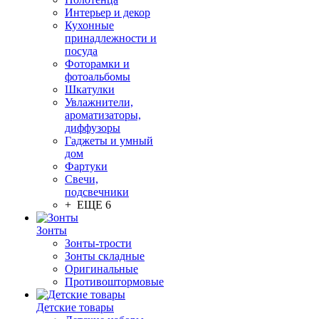
Интерьер и декор
Кухонные
принадлежности и
посуда
Фоторамки и
фотоальбомы
Шкатулки
Увлажнители,
ароматизаторы,
диффузоры
Гаджеты и умный
дом
Фартуки
Свечи,
подсвечники
+ ЕЩЕ 6
Зонты
Зонты-трости
Зонты складные
Оригинальные
Противоштормовые
Детские товары