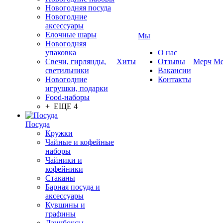
Новогодняя посуда
Новогодние
аксессуары
Елочные шары
Мы
Новогодняя
упаковка
О нас
Свечи, гирлянды,
Хиты
Отзывы
Мерч
Ме
светильники
Вакансии
Новогодние
Контакты
игрушки, подарки
Food-наборы
+ ЕЩЕ 4
Посуда
Кружки
Чайные и кофейные
наборы
Чайники и
кофейники
Стаканы
Барная посуда и
аксессуары
Кувшины и
графины
Ланчбоксы