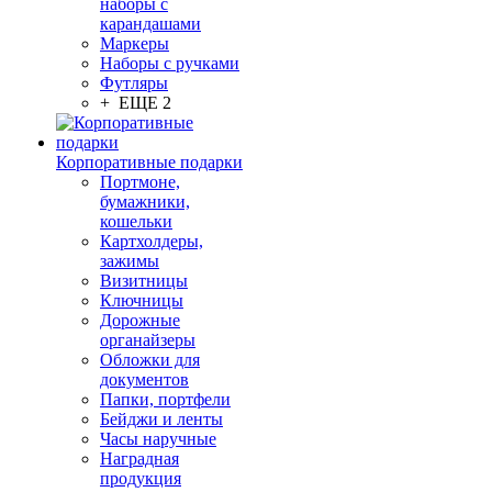
наборы с
карандашами
Маркеры
Наборы с ручками
Футляры
+ ЕЩЕ 2
Корпоративные подарки
Портмоне,
бумажники,
кошельки
Картхолдеры,
зажимы
Визитницы
Ключницы
Дорожные
органайзеры
Обложки для
документов
Папки, портфели
Бейджи и ленты
Часы наручные
Наградная
продукция