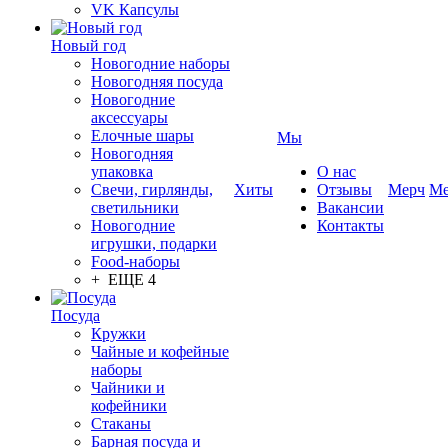
VK Капсулы
Новый год
Новогодние наборы
Новогодняя посуда
Новогодние
аксессуары
Елочные шары
Мы
Новогодняя
упаковка
О нас
Свечи, гирлянды,
Хиты
Отзывы
Мерч
Ме
светильники
Вакансии
Новогодние
Контакты
игрушки, подарки
Food-наборы
+ ЕЩЕ 4
Посуда
Кружки
Чайные и кофейные
наборы
Чайники и
кофейники
Стаканы
Барная посуда и