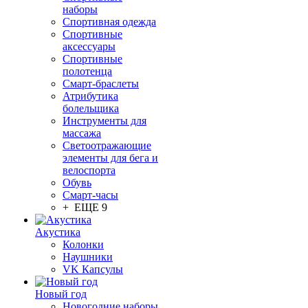
наборы
Спортивная одежда
Спортивные
аксессуары
Спортивные
полотенца
Смарт-браслеты
Атрибутика
болельщика
Инструменты для
массажа
Светоотражающие
элементы для бега и
велоспорта
Обувь
Смарт-часы
+ ЕЩЕ 9
Акустика
Колонки
Наушники
VK Капсулы
Новый год
Новогодние наборы