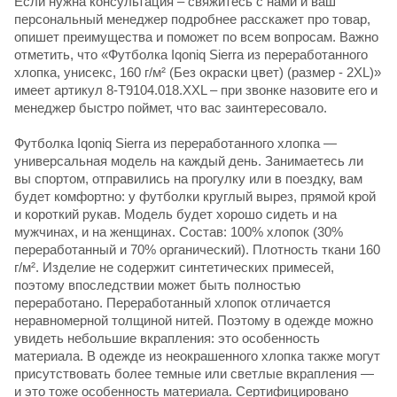
Если нужна консультация – свяжитесь с нами и ваш
персональный менеджер подробнее расскажет про товар,
опишет преимущества и поможет по всем вопросам. Важно
отметить, что «Футболка Iqoniq Sierra из переработанного
хлопка, унисекс, 160 г/м² (Без окраски цвет) (размер - 2XL)»
имеет артикул 8-T9104.018.XXL – при звонке назовите его и
менеджер быстро поймет, что вас заинтересовало.
Футболка Iqoniq Sierra из переработанного хлопка —
универсальная модель на каждый день. Занимаетесь ли
вы спортом, отправились на прогулку или в поездку, вам
будет комфортно: у футболки круглый вырез, прямой крой
и короткий рукав. Модель будет хорошо сидеть и на
мужчинах, и на женщинах. Состав: 100% хлопок (30%
переработанный и 70% органический). Плотность ткани 160
г/м². Изделие не содержит синтетических примесей,
поэтому впоследствии может быть полностью
переработано. Переработанный хлопок отличается
неравномерной толщиной нитей. Поэтому в одежде можно
увидеть небольшие вкрапления: это особенность
материала. В одежде из неокрашенного хлопка также могут
присутствовать более темные или светлые вкрапления —
и это тоже особенность материала. Сертифицировано