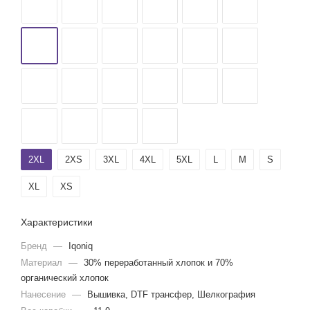
2XL
2XS
3XL
4XL
5XL
L
M
S
XL
XS
Характеристики
Бренд
—
Iqoniq
Материал
—
30% переработанный хлопок и 70%
органический хлопок
Нанесение
—
Вышивка, DTF трансфер, Шелкография