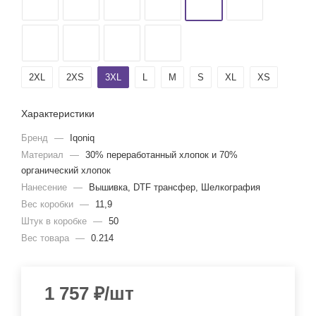
2XL
2XS
3XL
L
M
S
XL
XS
Характеристики
Бренд
—
Iqoniq
Материал
—
30% переработанный хлопок и 70%
органический хлопок
Нанесение
—
Вышивка, DTF трансфер, Шелкография
Вес коробки
—
11,9
Штук в коробке
—
50
Вес товара
—
0.214
1 757
₽
/шт