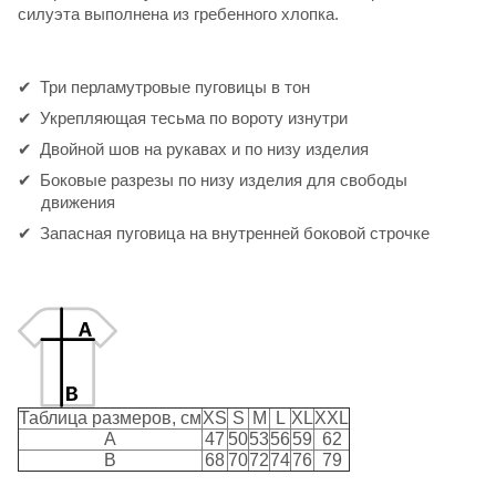
силуэта выполнена из гребенного хлопка.
Три перламутровые пуговицы в тон
Укрепляющая тесьма по вороту изнутри
Двойной шов на рукавах и по низу изделия
Боковые разрезы по низу изделия для свободы
движения
Запасная пуговица на внутренней боковой строчке
Таблица размеров, см
XS
S
M
L
XL
XXL
A
47
50
53
56
59
62
B
68
70
72
74
76
79