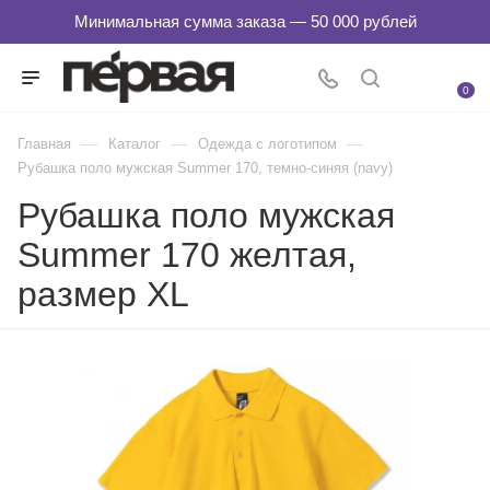
0
—
—
—
Главная
Каталог
Одежда с логотипом
Рубашка поло мужская Summer 170, темно-синяя (navy)
Рубашка поло мужская
Summer 170 желтая,
размер XL