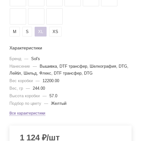
M
S
XL
XS
Характеристики
Бренд
—
Sol's
Нанесение
—
Вышивка, DTF трансфер, Шелкография, DTG,
Лейбл, Шильд, Флекс, DTF трансфер, DTG
Вес коробки
—
12200.00
Вес, гр
—
244.00
Высота коробки
—
57.0
Подбор по цвету
—
Желтый
Все характеристики
1 124
₽
/шт