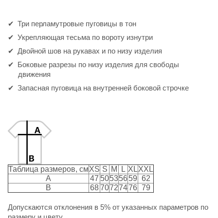
Три перламутровые пуговицы в тон
Укрепляющая тесьма по вороту изнутри
Двойной шов на рукавах и по низу изделия
Боковые разрезы по низу изделия для свободы
движения
Запасная пуговица на внутренней боковой строчке
Таблица размеров, см
XS
S
M
L
XL
XXL
A
47
50
53
56
59
62
B
68
70
72
74
76
79
Допускаются отклонения в 5% от указанных параметров по
размеру и цвету.