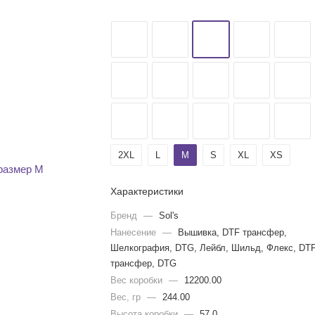
2XL
L
M
S
XL
XS
Характеристики
Бренд
—
Sol's
Нанесение
—
Вышивка, DTF трансфер,
Шелкография, DTG, Лейбл, Шильд, Флекс, DT
трансфер, DTG
Вес коробки
—
12200.00
Вес, гр
—
244.00
Высота коробки
—
57.0