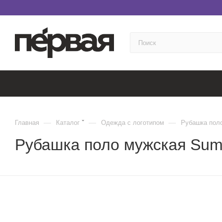
—
—
—
Главная
Каталог
Одежда с логотипом
Рубашка поло
Рубашка поло мужская Sum