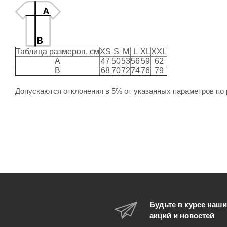
Таблица размеров, см
XS
S
M
L
XL
XXL
A
47
50
53
56
59
62
B
68
70
72
74
76
79
Допускаются отклонения в 5% от указанных параметров по 
Будьте в курсе наши
акций и новостей