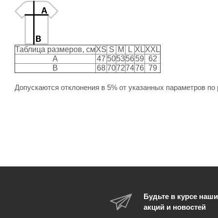
Таблица размеров, см
XS
S
M
L
XL
XXL
A
47
50
53
56
59
62
B
68
70
72
74
76
79
Допускаются отклонения в 5% от указанных параметров по 
Будьте в курсе наши
акций и новостей