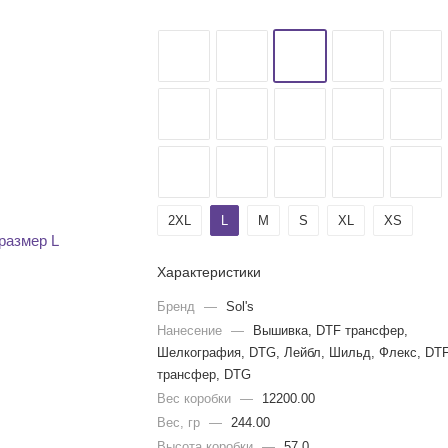
2XL
L
M
S
XL
XS
Характеристики
Бренд
—
Sol's
Нанесение
—
Вышивка, DTF трансфер,
Шелкография, DTG, Лейбл, Шильд, Флекс, DT
трансфер, DTG
Вес коробки
—
12200.00
Вес, гр
—
244.00
Высота коробки
—
57.0