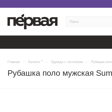
—
—
—
Главная
Каталог
Одежда с логотипом
Рубашка поло
Рубашка поло мужская Sum