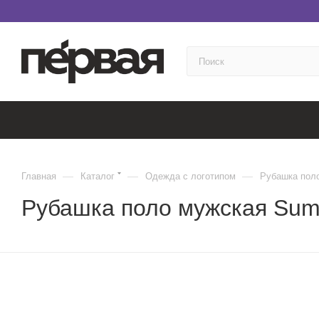
—
—
—
Главная
Каталог
Одежда с логотипом
Рубашка поло
Рубашка поло мужская Sum