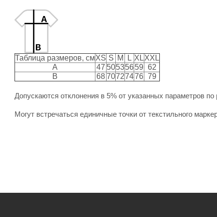
Таблица размеров, см
XS
S
M
L
XL
XXL
A
47
50
53
56
59
62
B
68
70
72
74
76
79
Допускаются отклонения в 5% от указанных параметров по 
Могут встречаться единичные точки от текстильного маркер