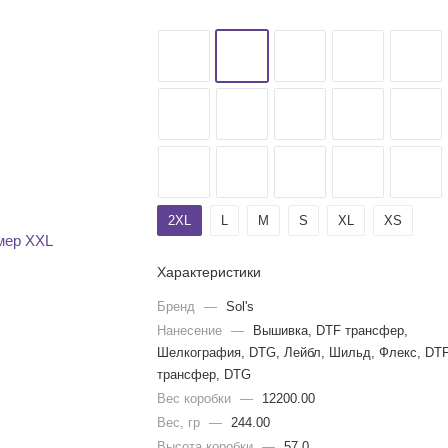
2XL
L
M
S
XL
XS
Характеристики
Бренд
—
Sol's
Нанесение
—
Вышивка, DTF трансфер,
Шелкография, DTG, Лейбл, Шильд, Флекс, DT
трансфер, DTG
Вес коробки
—
12200.00
Вес, гр
—
244.00
Высота коробки
—
57.0