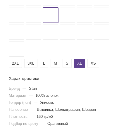
2XL
3XL
L
M
S
XL
XS
Характеристики
Бренд
—
Stan
Материал
—
100% хлопок
Гендер (пол)
—
Унисекс
Нанесение
—
Вышивка, Шелкография, Шеврон
Плотность
—
160 гр/м2
Подбор по цвету
—
Оранжевый