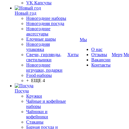
VK Капсулы
Новый год
Новогодние наборы
Новогодняя посуда
Новогодние
аксессуары
Елочные шары
Мы
Новогодняя
упаковка
О нас
Свечи, гирлянды,
Хиты
Отзывы
Мерч
Ме
светильники
Вакансии
Новогодние
Контакты
игрушки, подарки
Food-наборы
+ ЕЩЕ 4
Посуда
Кружки
Чайные и кофейные
наборы
Чайники и
кофейники
Стаканы
Барная посуда и