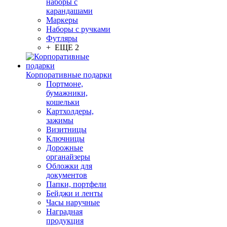
наборы с
карандашами
Маркеры
Наборы с ручками
Футляры
+ ЕЩЕ 2
Корпоративные подарки
Портмоне,
бумажники,
кошельки
Картхолдеры,
зажимы
Визитницы
Ключницы
Дорожные
органайзеры
Обложки для
документов
Папки, портфели
Бейджи и ленты
Часы наручные
Наградная
продукция