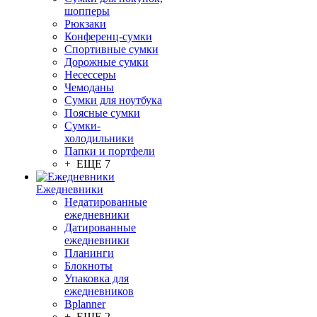
шопперы
Рюкзаки
Конференц-сумки
Спортивные сумки
Дорожные сумки
Несессеры
Чемоданы
Сумки для ноутбука
Поясные сумки
Сумки-
холодильники
Папки и портфели
+ ЕЩЕ 7
Ежедневники
Недатированные
ежедневники
Датированные
ежедневники
Планинги
Блокноты
Упаковка для
ежедневников
Bplanner
+ ЕЩЕ 2