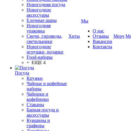
Новогодняя посуда
Новогодние
аксессуары
Елочные шары
Мы
Новогодняя
упаковка
О нас
Свечи, гирлянды,
Хиты
Отзывы
Мерч
Ме
светильники
Вакансии
Новогодние
Контакты
игрушки, подарки
Food-наборы
+ ЕЩЕ 4
Посуда
Кружки
Чайные и кофейные
наборы
Чайники и
кофейники
Стаканы
Барная посуда и
аксессуары
Кувшины и
графины
Ланчбоксы