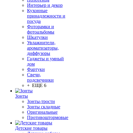
Интерьер и декор
Кухонные
принадлежности и
посуда
Фоторамки и
фотоальбомы
Шкатулки
Увлажнители,
ароматизаторы,
диффузоры
Гаджеты и умный
дом
Фартуки
Свечи,
подсвечники
+ ЕЩЕ 6
Зонты
Зонты-трости
Зонты складные
Оригинальные
Противоштормовые
Детские товары