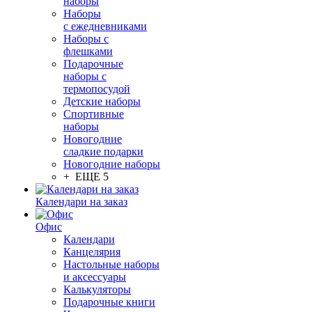
наборы
Наборы
с ежедневниками
Наборы с
флешками
Подарочные
наборы с
термопосудой
Детские наборы
Спортивные
наборы
Новогодние
сладкие подарки
Новогодние наборы
+ ЕЩЕ 5
Календари на заказ
Офис
Календари
Канцелярия
Настольные наборы
и аксессуары
Калькуляторы
Подарочные книги