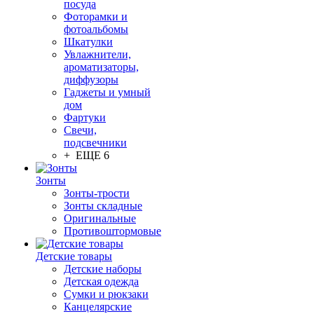
посуда
Фоторамки и
фотоальбомы
Шкатулки
Увлажнители,
ароматизаторы,
диффузоры
Гаджеты и умный
дом
Фартуки
Свечи,
подсвечники
+ ЕЩЕ 6
Зонты
Зонты-трости
Зонты складные
Оригинальные
Противоштормовые
Детские товары
Детские наборы
Детская одежда
Сумки и рюкзаки
Канцелярские