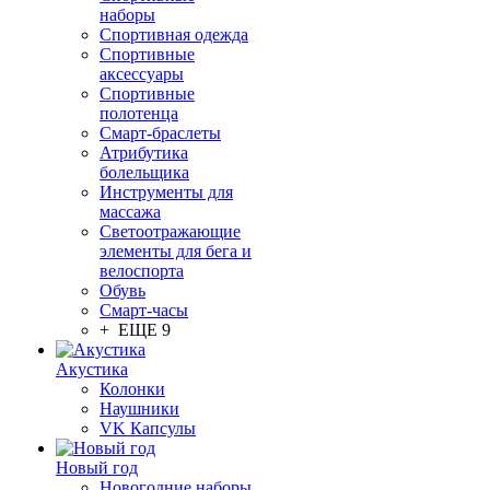
наборы
Спортивная одежда
Спортивные
аксессуары
Спортивные
полотенца
Смарт-браслеты
Атрибутика
болельщика
Инструменты для
массажа
Светоотражающие
элементы для бега и
велоспорта
Обувь
Смарт-часы
+ ЕЩЕ 9
Акустика
Колонки
Наушники
VK Капсулы
Новый год
Новогодние наборы