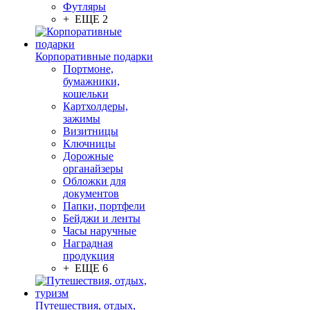
Футляры
+ ЕЩЕ 2
Корпоративные подарки
Портмоне,
бумажники,
кошельки
Картхолдеры,
зажимы
Визитницы
Ключницы
Дорожные
органайзеры
Обложки для
документов
Папки, портфели
Бейджи и ленты
Часы наручные
Наградная
продукция
+ ЕЩЕ 6
Путешествия, отдых,