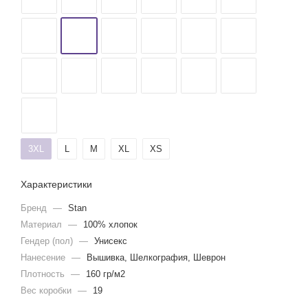
3XL
L
M
XL
XS
Характеристики
Бренд
—
Stan
Материал
—
100% хлопок
Гендер (пол)
—
Унисекс
Нанесение
—
Вышивка, Шелкография, Шеврон
Плотность
—
160 гр/м2
Вес коробки
—
19