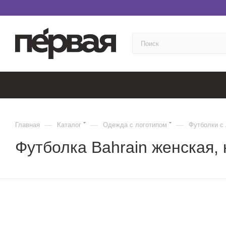
—
—
—
Главная
Каталог
Одежда с логотипом
Футболки с
Футболка Bahrain женская,