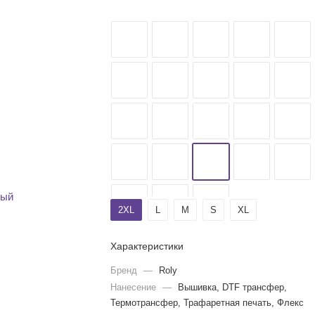
2XL
L
M
S
XL
Характеристики
Бренд
—
Roly
Нанесение
—
Вышивка, DTF трансфер,
Термотрансфер, Трафаретная печать, Флекс