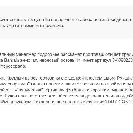
может создать концепцию подарочного набора или забрендирова
ь с уже готовыми материалами.
нальный менеджер подробнее расскажет про товар, опишет пре
а Bahrain женская, неоновый розовый» имеет артикул 3-4080228
нтересовало.
ин. Круглый вырез горловины с отделкой плоским швом. Рукав 
иях спортом. Отделка плоским швом с застилом по пройме и ру
й от UV излученияСпортивная футболка с коротким рукавом ре
м. Рукав сложного кроя для обеспечения дополнительного удоб
ройме и рукавам. Технологичное полотно с функцией DRY CONT