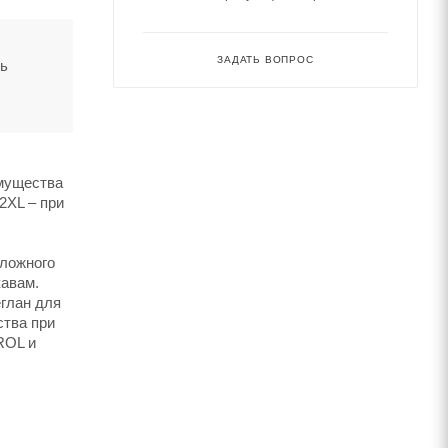
ЗАДАТЬ ВОПРОС
ть
имущества
2XL – при
сложного
кавам.
глан для
ства при
ROL и