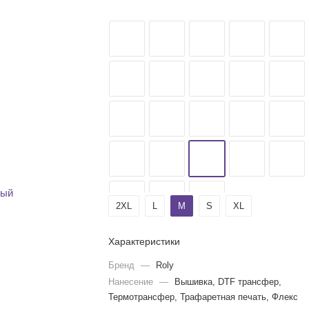
2XL
L
M
S
XL
Характеристики
Бренд
—
Roly
Нанесение
—
Вышивка, DTF трансфер,
Термотрансфер, Трафаретная печать, Флекс