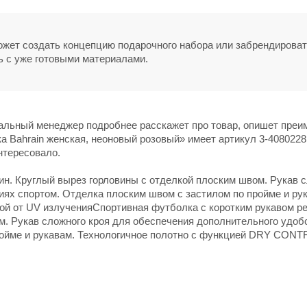
может создать концепцию подарочного набора или забрендирова
ь с уже готовыми материалами.
нальный менеджер подробнее расскажет про товар, опишет пре
а Bahrain женская, неоновый розовый» имеет артикул 3-4080228
нтересовало.
ин. Круглый вырез горловины с отделкой плоским швом. Рукав 
иях спортом. Отделка плоским швом с застилом по пройме и ру
й от UV излученияСпортивная футболка с коротким рукавом ре
м. Рукав сложного кроя для обеспечения дополнительного удоб
ройме и рукавам. Технологичное полотно с функцией DRY CONT