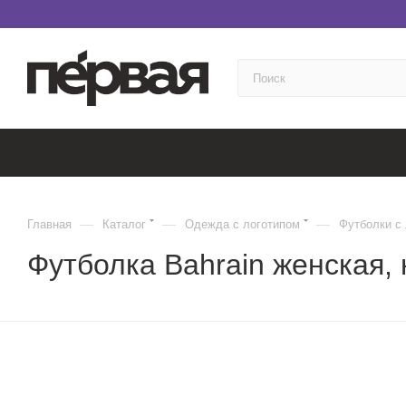
—
—
—
Главная
Каталог
Одежда с логотипом
Футболки с
Футболка Bahrain женская,