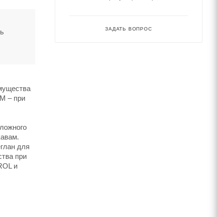
ЗАДАТЬ ВОПРОС
ть
имущества
M – при
сложного
кавам.
глан для
ства при
ROL и