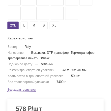
2XL
L
M
S
XL
Характеристики
Бренд
—
Roly
Нанесение
—
Вышивка, DTF трансфер, Термотрансфер,
Трафаретная печать, Флекс
Подбор по цвету
—
Зеленый
Размер транспортной упаковки
—
370x180x570 мм
Количество в транспортной упаковке
—
50 шт.
Вес транспортной упаковки
—
7400 г.
Все характеристики
578
₽
/шт