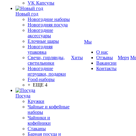
VK Капсулы
Новый год
Новогодние наборы
Новогодняя посуда
Новогодние
аксессуары
Елочные шары
Мы
Новогодняя
упаковка
О нас
Свечи, гирлянды,
Хиты
Отзывы
Мерч
Ме
светильники
Вакансии
Новогодние
Контакты
игрушки, подарки
Food-наборы
+ ЕЩЕ 4
Посуда
Кружки
Чайные и кофейные
наборы
Чайники и
кофейники
Стаканы
Барная посуда и