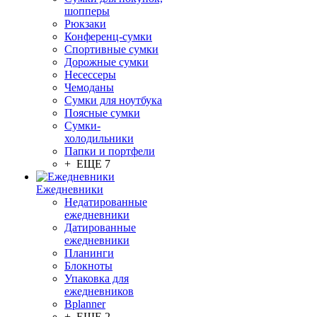
шопперы
Рюкзаки
Конференц-сумки
Спортивные сумки
Дорожные сумки
Несессеры
Чемоданы
Сумки для ноутбука
Поясные сумки
Сумки-
холодильники
Папки и портфели
+ ЕЩЕ 7
Ежедневники
Недатированные
ежедневники
Датированные
ежедневники
Планинги
Блокноты
Упаковка для
ежедневников
Bplanner
+ ЕЩЕ 2