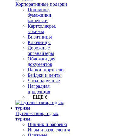
Корпоративные подарки
Портмоне,
бумажники,
кошельки
Картхолдеры,
зажимы
Визитницы
Ключницы
Дорожные
органайзеры
Обложки для
документов
Папки, портфели
Бейджи и ленты
Часы наручные
Наградная
продукция
+ ЕЩЕ 6
Путешествия, отдых,
туризм
Пикник и барбекю
Игры и развлечения
Пляжные