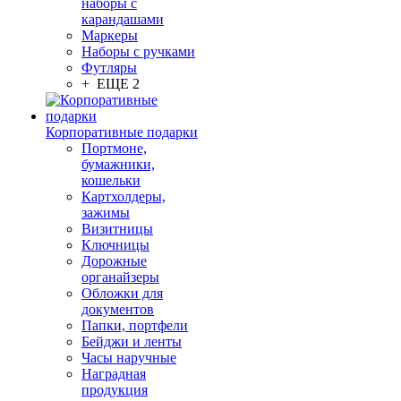
наборы с
карандашами
Маркеры
Наборы с ручками
Футляры
+ ЕЩЕ 2
Корпоративные подарки
Портмоне,
бумажники,
кошельки
Картхолдеры,
зажимы
Визитницы
Ключницы
Дорожные
органайзеры
Обложки для
документов
Папки, портфели
Бейджи и ленты
Часы наручные
Наградная
продукция