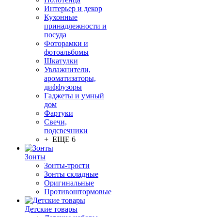
Интерьер и декор
Кухонные
принадлежности и
посуда
Фоторамки и
фотоальбомы
Шкатулки
Увлажнители,
ароматизаторы,
диффузоры
Гаджеты и умный
дом
Фартуки
Свечи,
подсвечники
+ ЕЩЕ 6
Зонты
Зонты-трости
Зонты складные
Оригинальные
Противоштормовые
Детские товары