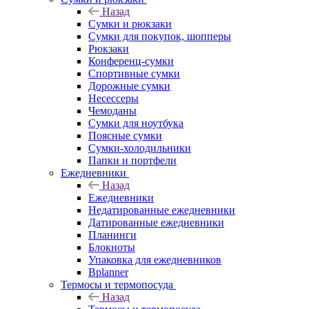
Назад
Сумки и рюкзаки
Сумки для покупок, шопперы
Рюкзаки
Конференц-сумки
Спортивные сумки
Дорожные сумки
Несессеры
Чемоданы
Сумки для ноутбука
Поясные сумки
Сумки-холодильники
Папки и портфели
Ежедневники
Назад
Ежедневники
Недатированные ежедневники
Датированные ежедневники
Планинги
Блокноты
Упаковка для ежедневников
Bplanner
Термосы и термопосуда
Назад