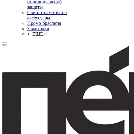
индивидуальной
защиты
Светоотражатели и
аксессуары
Промо-браслеты
Зажигалки
+ ЕЩЕ 4