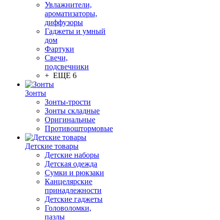
Увлажнители,
ароматизаторы,
диффузоры
Гаджеты и умный
дом
Фартуки
Свечи,
подсвечники
+ ЕЩЕ 6
Зонты
Зонты-трости
Зонты складные
Оригинальные
Противоштормовые
Детские товары
Детские наборы
Детская одежда
Сумки и рюкзаки
Канцелярские
принадлежности
Детские гаджеты
Головоломки,
пазлы