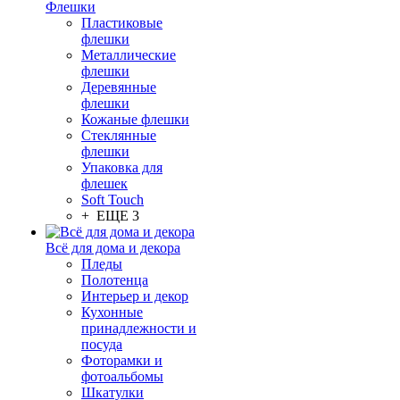
Флешки
Пластиковые
флешки
Металлические
флешки
Деревянные
флешки
Кожаные флешки
Стеклянные
флешки
Упаковка для
флешек
Soft Touch
+ ЕЩЕ 3
Всё для дома и декора
Пледы
Полотенца
Интерьер и декор
Кухонные
принадлежности и
посуда
Фоторамки и
фотоальбомы
Шкатулки