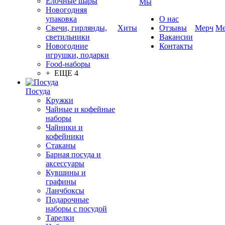
Елочные шары
Мы
Новогодняя
упаковка
О нас
Свечи, гирлянды,
Хиты
Отзывы
Мерч
Ме
светильники
Вакансии
Новогодние
Контакты
игрушки, подарки
Food-наборы
+ ЕЩЕ 4
Посуда
Кружки
Чайные и кофейные
наборы
Чайники и
кофейники
Стаканы
Барная посуда и
аксессуары
Кувшины и
графины
Ланчбоксы
Подарочные
наборы с посудой
Тарелки