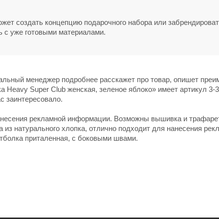
может создать концепцию подарочного набора или забрендирова
ь с уже готовыми материалами.
нальный менеджер подробнее расскажет про товар, опишет пре
а Heavy Super Club женская, зеленое яблоко» имеет артикул 3-
ас заинтересовало.
нанесения рекламной информации. Возможны вышивка и трафаре
 из натурального хлопка, отлично подходит для нанесения рек
тболка приталенная, с боковыми швами.