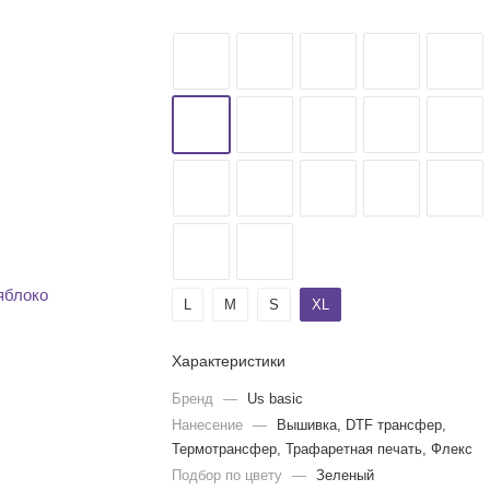
L
M
S
XL
Характеристики
Бренд
—
Us basic
Нанесение
—
Вышивка, DTF трансфер,
Термотрансфер, Трафаретная печать, Флекс
Подбор по цвету
—
Зеленый