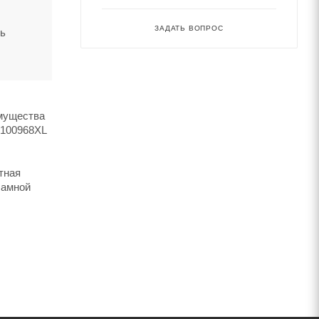
ЗАДАТЬ ВОПРОС
ть
имущества
3100968XL
тная
ламной