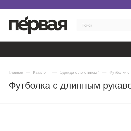
—
—
—
Главная
Каталог
Одежда с логотипом
Футболки с
Футболка с длинным рукаво