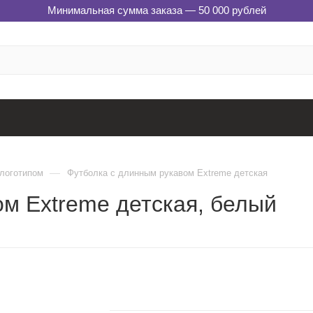
Минимальная сумма заказа — 50 000 рублей
—
 логотипом
Футболка c длинным рукавом Extreme детская
м Extreme детская, белый