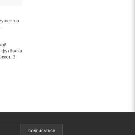
имущества
-
мой.
я футболка
нжет. В
ПОДПИСАТЬСЯ