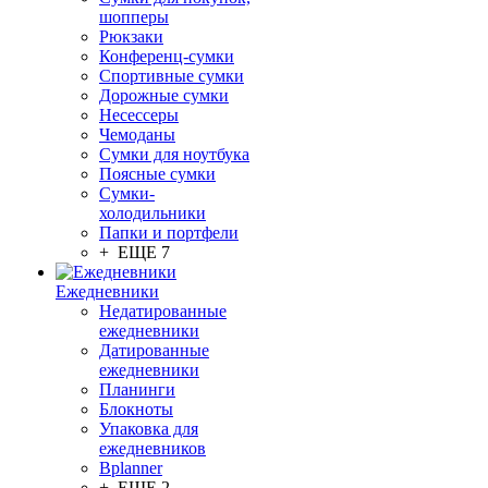
шопперы
Рюкзаки
Конференц-сумки
Спортивные сумки
Дорожные сумки
Несессеры
Чемоданы
Сумки для ноутбука
Поясные сумки
Сумки-
холодильники
Папки и портфели
+ ЕЩЕ 7
Ежедневники
Недатированные
ежедневники
Датированные
ежедневники
Планинги
Блокноты
Упаковка для
ежедневников
Bplanner
+ ЕЩЕ 2