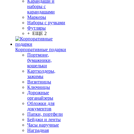
Карандаши и
наборы с
карандашами
Маркеры
Наборы с ручками
Футляры
+ ЕЩЕ 2
Корпоративные подарки
Портмоне,
бумажники,
кошельки
Картхолдеры,
зажимы
Визитницы
Ключницы
Дорожные
органайзеры
Обложки для
документов
Папки, портфели
Бейджи и ленты
Часы наручные
Наградная