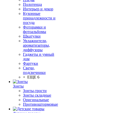
Полотенца
Интерьер и декор
Кухонные
принадлежности и
посуда
Фоторамки и
фотоальбомы
Шкатулки
Увлажнители,
ароматизаторы,
диффузоры
Гаджеты и умный
дом
Фартуки
Свечи,
подсвечники
+ ЕЩЕ 6
Зонты
Зонты-трости
Зонты складные
Оригинальные
Противоштормовые