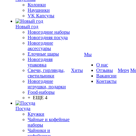
Колонки
Наушники
VK Капсулы
Новый год
Новогодние наборы
Новогодняя посуда
Новогодние
аксессуары
Елочные шары
Мы
Новогодняя
упаковка
О нас
Свечи, гирлянды,
Хиты
Отзывы
Мерч
Ме
светильники
Вакансии
Новогодние
Контакты
игрушки, подарки
Food-наборы
+ ЕЩЕ 4
Посуда
Кружки
Чайные и кофейные
наборы
Чайники и
кофейники