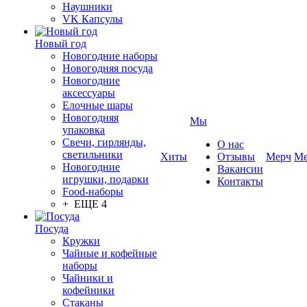
Наушники
VK Капсулы
Новый год
Новогодние наборы
Новогодняя посуда
Новогодние
аксессуары
Елочные шары
Новогодняя
Мы
упаковка
Свечи, гирлянды,
О нас
светильники
Хиты
Отзывы
Мерч
Ме
Новогодние
Вакансии
игрушки, подарки
Контакты
Food-наборы
+ ЕЩЕ 4
Посуда
Кружки
Чайные и кофейные
наборы
Чайники и
кофейники
Стаканы