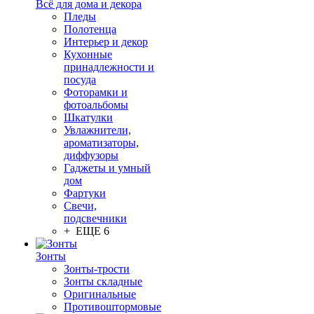
Всё для дома и декора
Пледы
Полотенца
Интерьер и декор
Кухонные
принадлежности и
посуда
Фоторамки и
фотоальбомы
Шкатулки
Увлажнители,
ароматизаторы,
диффузоры
Гаджеты и умный
дом
Фартуки
Свечи,
подсвечники
+ ЕЩЕ 6
Зонты
Зонты-трости
Зонты складные
Оригинальные
Противоштормовые