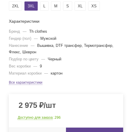
2ХL
3XL
L
M
S
XL
XS
Характеристики
Бренд
—
Th clothes
Гендер (пол)
—
Мужской
Нанесение
—
Вышивка, DTF трансфер, Термотрансфер,
Флекс, Шеврон
Подбор по цвету
—
Черный
Вес коробки
—
9
Материал коробки
—
картон
Все характеристики
2 975
₽
/шт
Доступно для заказа
: 296