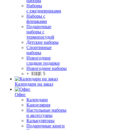
наборы
Наборы
с ежедневниками
Наборы с
флешками
Подарочные
наборы с
термопосудой
Детские наборы
Спортивные
наборы
Новогодние
сладкие подарки
Новогодние наборы
+ ЕЩЕ 5
Календари на заказ
Офис
Календари
Канцелярия
Настольные наборы
и аксессуары
Калькуляторы
Подарочные книги