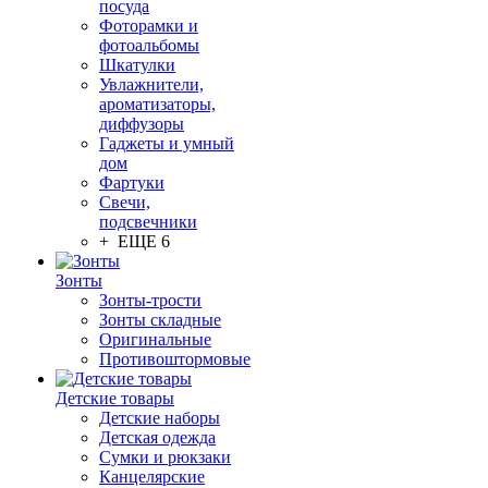
посуда
Фоторамки и
фотоальбомы
Шкатулки
Увлажнители,
ароматизаторы,
диффузоры
Гаджеты и умный
дом
Фартуки
Свечи,
подсвечники
+ ЕЩЕ 6
Зонты
Зонты-трости
Зонты складные
Оригинальные
Противоштормовые
Детские товары
Детские наборы
Детская одежда
Сумки и рюкзаки
Канцелярские