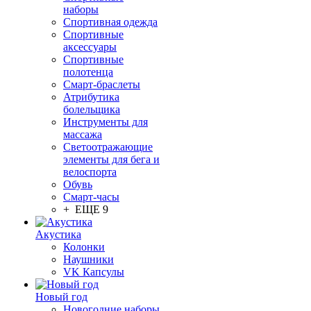
наборы
Спортивная одежда
Спортивные
аксессуары
Спортивные
полотенца
Смарт-браслеты
Атрибутика
болельщика
Инструменты для
массажа
Светоотражающие
элементы для бега и
велоспорта
Обувь
Смарт-часы
+ ЕЩЕ 9
Акустика
Колонки
Наушники
VK Капсулы
Новый год
Новогодние наборы