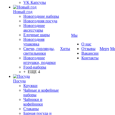
VK Капсулы
Новый год
Новогодние наборы
Новогодняя посуда
Новогодние
аксессуары
Елочные шары
Мы
Новогодняя
упаковка
О нас
Свечи, гирлянды,
Хиты
Отзывы
Мерч
Ме
светильники
Вакансии
Новогодние
Контакты
игрушки, подарки
Food-наборы
+ ЕЩЕ 4
Посуда
Кружки
Чайные и кофейные
наборы
Чайники и
кофейники
Стаканы
Барная посуда и