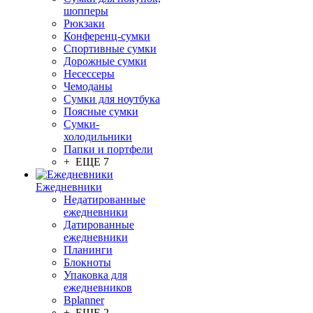
шопперы
Рюкзаки
Конференц-сумки
Спортивные сумки
Дорожные сумки
Несессеры
Чемоданы
Сумки для ноутбука
Поясные сумки
Сумки-
холодильники
Папки и портфели
+ ЕЩЕ 7
Ежедневники
Недатированные
ежедневники
Датированные
ежедневники
Планинги
Блокноты
Упаковка для
ежедневников
Bplanner
+ ЕЩЕ 2