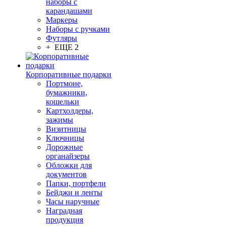
наборы с
карандашами
Маркеры
Наборы с ручками
Футляры
+ ЕЩЕ 2
Корпоративные подарки
Портмоне,
бумажники,
кошельки
Картхолдеры,
зажимы
Визитницы
Ключницы
Дорожные
органайзеры
Обложки для
документов
Папки, портфели
Бейджи и ленты
Часы наручные
Наградная
продукция