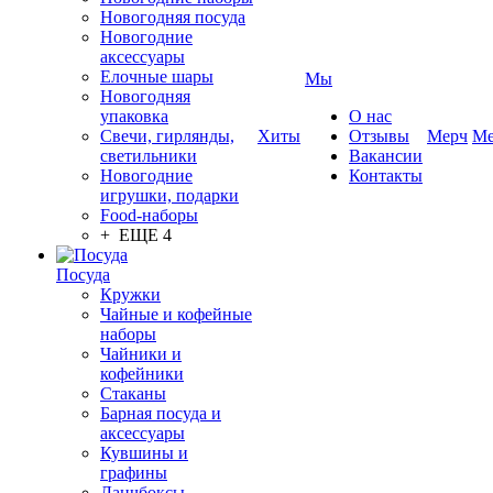
Новогодняя посуда
Новогодние
аксессуары
Елочные шары
Мы
Новогодняя
упаковка
О нас
Свечи, гирлянды,
Хиты
Отзывы
Мерч
Ме
светильники
Вакансии
Новогодние
Контакты
игрушки, подарки
Food-наборы
+ ЕЩЕ 4
Посуда
Кружки
Чайные и кофейные
наборы
Чайники и
кофейники
Стаканы
Барная посуда и
аксессуары
Кувшины и
графины
Ланчбоксы