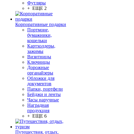
Футляры
+ ЕЩЕ 2
Корпоративные подарки
Портмоне,
бумажники,
кошельки
Картхолдеры,
зажимы
Визитницы
Ключницы
Дорожные
органайзеры
Обложки для
документов
Папки, портфели
Бейджи и ленты
Часы наручные
Наградная
продукция
+ ЕЩЕ 6
Путешествия, отдых,