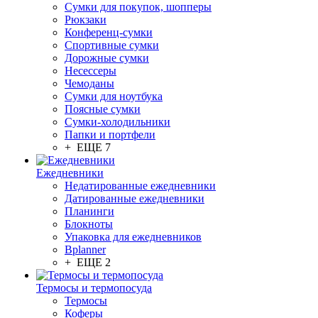
Сумки для покупок, шопперы
Рюкзаки
Конференц-сумки
Спортивные сумки
Дорожные сумки
Несессеры
Чемоданы
Сумки для ноутбука
Поясные сумки
Сумки-холодильники
Папки и портфели
+ ЕЩЕ 7
Ежедневники
Недатированные ежедневники
Датированные ежедневники
Планинги
Блокноты
Упаковка для ежедневников
Bplanner
+ ЕЩЕ 2
Термосы и термопосуда
Термосы
Коферы