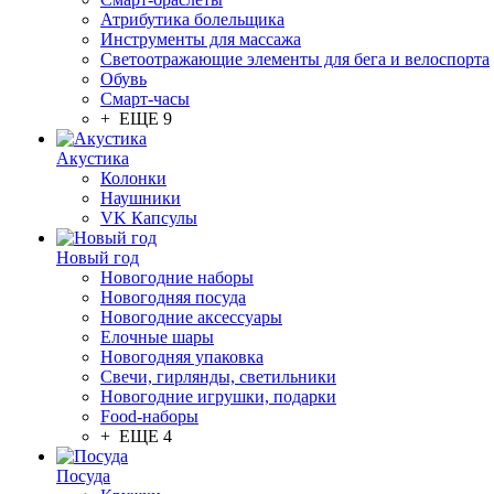
Атрибутика болельщика
Инструменты для массажа
Светоотражающие элементы для бега и велоспорта
Обувь
Смарт-часы
+ ЕЩЕ 9
Акустика
Колонки
Наушники
VK Капсулы
Новый год
Новогодние наборы
Новогодняя посуда
Новогодние аксессуары
Елочные шары
Новогодняя упаковка
Свечи, гирлянды, светильники
Новогодние игрушки, подарки
Food-наборы
+ ЕЩЕ 4
Посуда