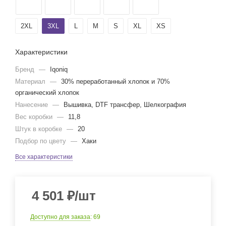
2XL
3XL
L
M
S
XL
XS
Характеристики
Бренд
—
Iqoniq
Материал
—
30% переработанный хлопок и 70%
органический хлопок
Нанесение
—
Вышивка, DTF трансфер, Шелкография
Вес коробки
—
11,8
Штук в коробке
—
20
Подбор по цвету
—
Хаки
Все характеристики
4 501
₽
/шт
Доступно для заказа
: 69