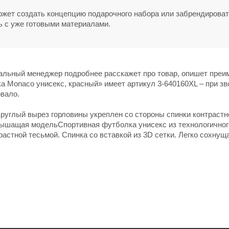
может создать концепцию подарочного набора или забрендирова
ь с уже готовыми материалами.
нальный менеджер подробнее расскажет про товар, опишет пре
а Monaco унисекс, красный» имеет артикул 3-640160XL – при зв
овало.
Круглый вырез горловины укреплен со стороны спинки контрастн
 дышащая модельСпортивная футболка унисекс из технологичног
астной тесьмой. Спинка со вставкой из 3D сетки. Легко сохнущ