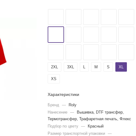
2XL
3XL
L
M
S
XL
XS
Характеристики
Бренд
—
Roly
Нанесение
—
Вышивка, DTF трансфер,
Термотрансфер, Трафаретная печать, Флекс
Подбор по цвету
—
Красный
Размер транспортной упаковки
—