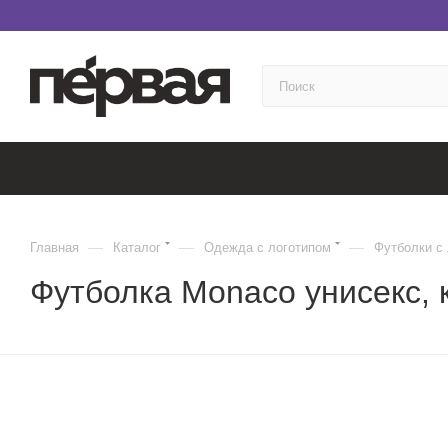
—
—
—
Главная
Каталог
Одежда с логотипом
Футболки с
Футболка Monaco унисекс, 