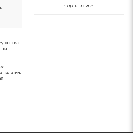
ЗАДАТЬ ВОПРОС
ть
имущества
онке
ой
о полотна.
ая