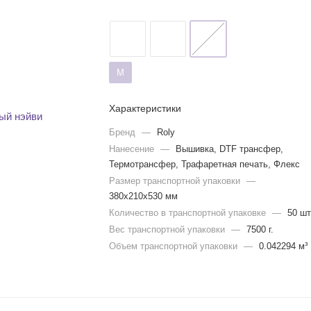
M
Характеристики
Бренд
—
Roly
Нанесение
—
Вышивка, DTF трансфер,
Термотрансфер, Трафаретная печать, Флекс
Размер транспортной упаковки
—
380x210x530 мм
Количество в транспортной упаковке
—
50 шт
Вес транспортной упаковки
—
7500 г.
Объем транспортной упаковки
—
0.042294 м³