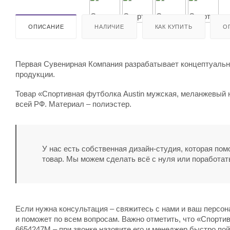
ОПИСАНИЕ
НАЛИЧИЕ
КАК КУПИТЬ
О
Первая Сувенирная Компания разрабатывает концептуальны
продукции.
Товар «Спортивная футболка Austin мужская, меланжевый н
всей РФ. Материал – полиэстер.
У нас есть собственная дизайн-студия, которая по
товар. Мы можем сделать всё с нуля или поработат
Если нужна консультация – свяжитесь с нами и ваш персо
и поможет по всем вопросам. Важно отметить, что «Спорти
6654247M – при звонке назовите его и менеджер быстро пой