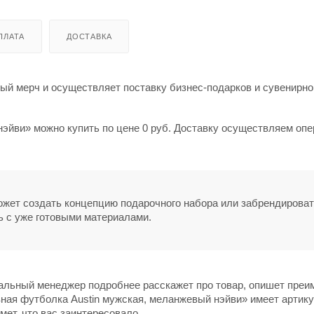
ПЛАТА
ДОСТАВКА
й мерч и осуществляет поставку бизнес-подарков и сувенирно
эйви» можно купить по цене 0 руб. Доставку осуществляем опе
может создать концепцию подарочного набора или забрендирова
ь с уже готовыми материалами.
нальный менеджер подробнее расскажет про товар, опишет пре
вная футболка Austin мужская, меланжевый нэйви» имеет артику
мет, что вас заинтересовало.