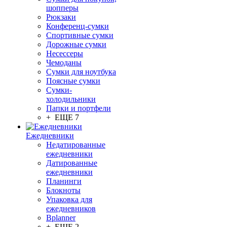
шопперы
Рюкзаки
Конференц-сумки
Спортивные сумки
Дорожные сумки
Несессеры
Чемоданы
Сумки для ноутбука
Поясные сумки
Сумки-
холодильники
Папки и портфели
+ ЕЩЕ 7
Ежедневники
Недатированные
ежедневники
Датированные
ежедневники
Планинги
Блокноты
Упаковка для
ежедневников
Bplanner
+ ЕЩЕ 2