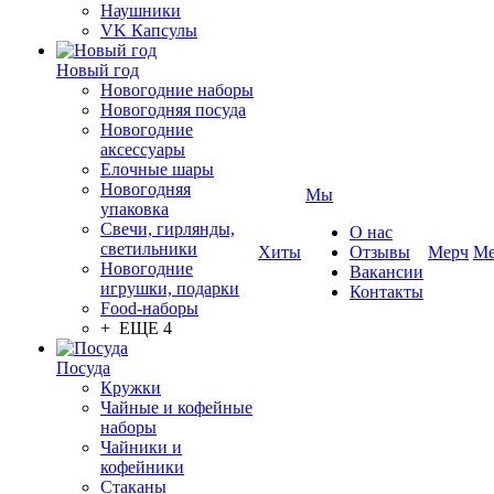
Наушники
VK Капсулы
Новый год
Новогодние наборы
Новогодняя посуда
Новогодние
аксессуары
Елочные шары
Новогодняя
Мы
упаковка
Свечи, гирлянды,
О нас
светильники
Хиты
Отзывы
Мерч
Ме
Новогодние
Вакансии
игрушки, подарки
Контакты
Food-наборы
+ ЕЩЕ 4
Посуда
Кружки
Чайные и кофейные
наборы
Чайники и
кофейники
Стаканы