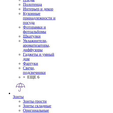
Полотенца
Интерьер и декор
Кухонные
принадлежности и
посуда
Фоторамки и
фотоальбомы
Шкатулки
Увлажнители,
ароматизаторы,
диффузоры
Гаджеты и умный
дом
Фартуки
Свечи,
подсвечники
+ ЕЩЕ 6
Зонты
Зонты-трости
Зонты складные
Оригинальные