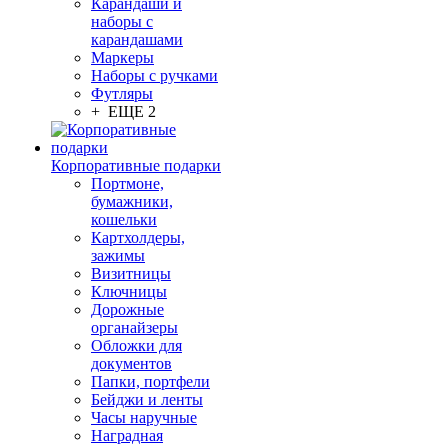
Карандаши и
наборы с
карандашами
Маркеры
Наборы с ручками
Футляры
+ ЕЩЕ 2
Корпоративные подарки
Портмоне,
бумажники,
кошельки
Картхолдеры,
зажимы
Визитницы
Ключницы
Дорожные
органайзеры
Обложки для
документов
Папки, портфели
Бейджи и ленты
Часы наручные
Наградная