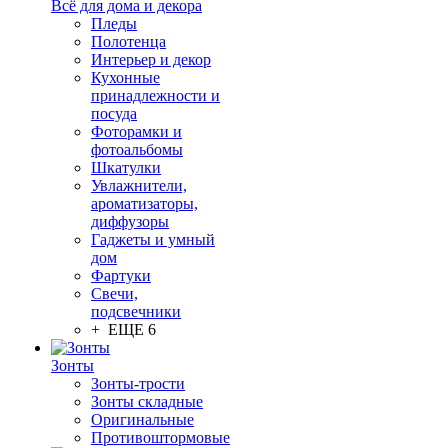
Всё для дома и декора
Пледы
Полотенца
Интерьер и декор
Кухонные
принадлежности и
посуда
Фоторамки и
фотоальбомы
Шкатулки
Увлажнители,
ароматизаторы,
диффузоры
Гаджеты и умный
дом
Фартуки
Свечи,
подсвечники
+ ЕЩЕ 6
Зонты
Зонты-трости
Зонты складные
Оригинальные
Противоштормовые