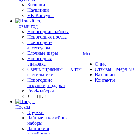
Колонки
Наушники
VK Капсулы
Новый год
Новогодние наборы
Новогодняя посуда
Новогодние
аксессуары
Елочные шары
Мы
Новогодняя
упаковка
О нас
Свечи, гирлянды,
Хиты
Отзывы
Мерч
Ме
светильники
Вакансии
Новогодние
Контакты
игрушки, подарки
Food-наборы
+ ЕЩЕ 4
Посуда
Кружки
Чайные и кофейные
наборы
Чайники и
кофейники