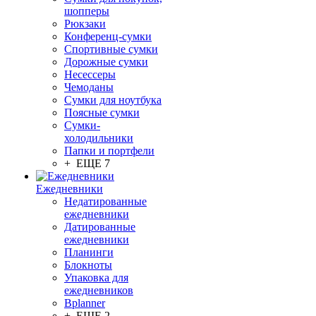
шопперы
Рюкзаки
Конференц-сумки
Спортивные сумки
Дорожные сумки
Несессеры
Чемоданы
Сумки для ноутбука
Поясные сумки
Сумки-
холодильники
Папки и портфели
+ ЕЩЕ 7
Ежедневники
Недатированные
ежедневники
Датированные
ежедневники
Планинги
Блокноты
Упаковка для
ежедневников
Bplanner
+ ЕЩЕ 2