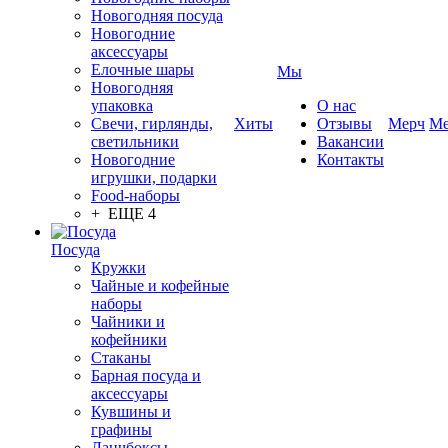
Новогодняя посуда
Новогодние
аксессуары
Елочные шары
Мы
Новогодняя
упаковка
О нас
Свечи, гирлянды,
Хиты
Отзывы
Мерч
Ме
светильники
Вакансии
Новогодние
Контакты
игрушки, подарки
Food-наборы
+ ЕЩЕ 4
Посуда
Кружки
Чайные и кофейные
наборы
Чайники и
кофейники
Стаканы
Барная посуда и
аксессуары
Кувшины и
графины
Ланчбоксы