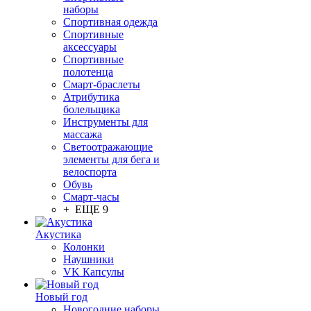
наборы
Спортивная одежда
Спортивные
аксессуары
Спортивные
полотенца
Смарт-браслеты
Атрибутика
болельщика
Инструменты для
массажа
Светоотражающие
элементы для бега и
велоспорта
Обувь
Смарт-часы
+ ЕЩЕ 9
Акустика
Колонки
Наушники
VK Капсулы
Новый год
Новогодние наборы