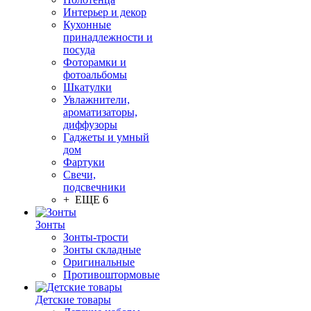
Интерьер и декор
Кухонные
принадлежности и
посуда
Фоторамки и
фотоальбомы
Шкатулки
Увлажнители,
ароматизаторы,
диффузоры
Гаджеты и умный
дом
Фартуки
Свечи,
подсвечники
+ ЕЩЕ 6
Зонты
Зонты-трости
Зонты складные
Оригинальные
Противоштормовые
Детские товары