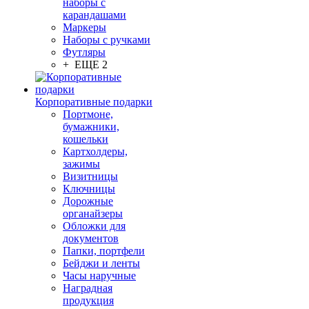
наборы с
карандашами
Маркеры
Наборы с ручками
Футляры
+ ЕЩЕ 2
Корпоративные подарки
Портмоне,
бумажники,
кошельки
Картхолдеры,
зажимы
Визитницы
Ключницы
Дорожные
органайзеры
Обложки для
документов
Папки, портфели
Бейджи и ленты
Часы наручные
Наградная
продукция