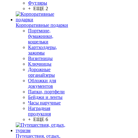
Футляры
+ ЕЩЕ 2
Корпоративные подарки
Портмоне,
бумажники,
кошельки
Картхолдеры,
зажимы
Визитницы
Ключницы
Дорожные
органайзеры
Обложки для
документов
Папки, портфели
Бейджи и ленты
Часы наручные
Наградная
продукция
+ ЕЩЕ 6
Путешествия, отдых,