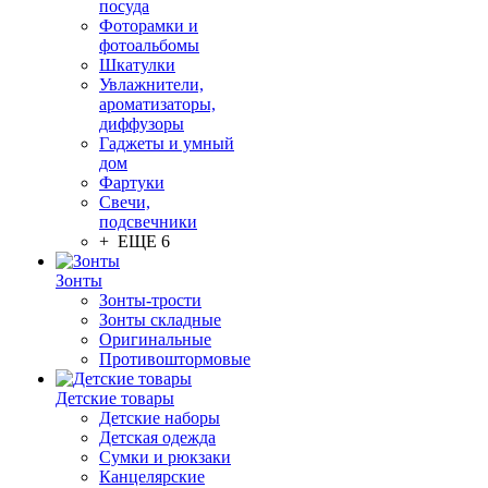
посуда
Фоторамки и
фотоальбомы
Шкатулки
Увлажнители,
ароматизаторы,
диффузоры
Гаджеты и умный
дом
Фартуки
Свечи,
подсвечники
+ ЕЩЕ 6
Зонты
Зонты-трости
Зонты складные
Оригинальные
Противоштормовые
Детские товары
Детские наборы
Детская одежда
Сумки и рюкзаки
Канцелярские