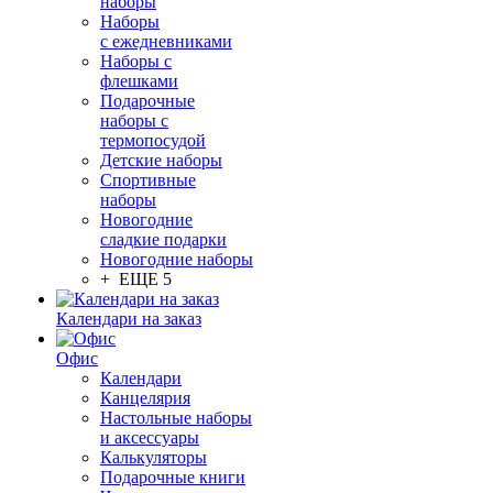
наборы
Наборы
с ежедневниками
Наборы с
флешками
Подарочные
наборы с
термопосудой
Детские наборы
Спортивные
наборы
Новогодние
сладкие подарки
Новогодние наборы
+ ЕЩЕ 5
Календари на заказ
Офис
Календари
Канцелярия
Настольные наборы
и аксессуары
Калькуляторы
Подарочные книги