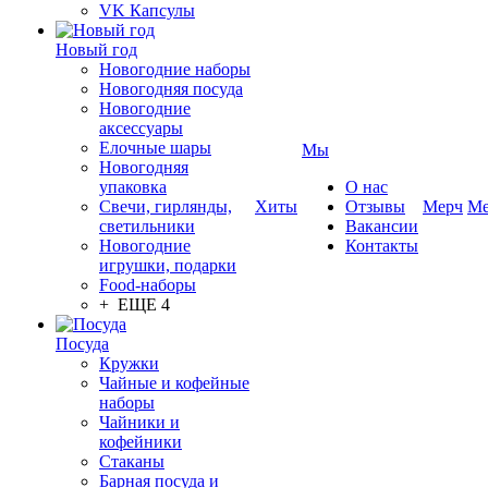
VK Капсулы
Новый год
Новогодние наборы
Новогодняя посуда
Новогодние
аксессуары
Елочные шары
Мы
Новогодняя
упаковка
О нас
Свечи, гирлянды,
Хиты
Отзывы
Мерч
Ме
светильники
Вакансии
Новогодние
Контакты
игрушки, подарки
Food-наборы
+ ЕЩЕ 4
Посуда
Кружки
Чайные и кофейные
наборы
Чайники и
кофейники
Стаканы
Барная посуда и