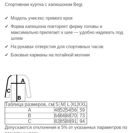
Спортивная куртка с капюшоном Begi.
Модель унисекс прямого кроя
Форма капюшона повторяет форму головы и
максимально прилегает к шее — удобно надевать под
шлем
На рукавах отверстия для спортивных часов
Боковые карманы на потайной молнии
Таблица размеров, см
S
M
L
XL
XXL
A
48
52
54
56
59
B
64
66
68
70
73
C
82
85
88
91
94
Допускаются отклонения в 5% от указанных параметров по