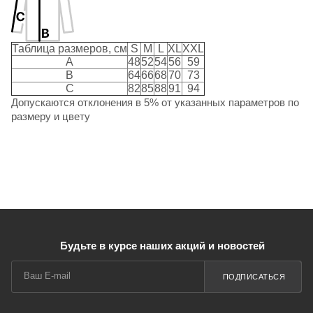
Таблица размеров, см
S
M
L
XL
XXL
A
48
52
54
56
59
B
64
66
68
70
73
C
82
85
88
91
94
Допускаются отклонения в 5% от указанных параметров по
размеру и цвету
Будьте в курсе наших акций и новостей
ПОДПИСАТЬСЯ