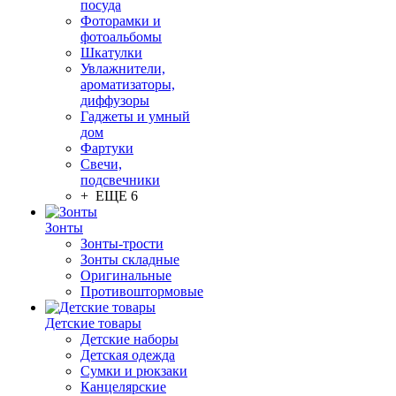
посуда
Фоторамки и
фотоальбомы
Шкатулки
Увлажнители,
ароматизаторы,
диффузоры
Гаджеты и умный
дом
Фартуки
Свечи,
подсвечники
+ ЕЩЕ 6
Зонты
Зонты-трости
Зонты складные
Оригинальные
Противоштормовые
Детские товары
Детские наборы
Детская одежда
Сумки и рюкзаки
Канцелярские