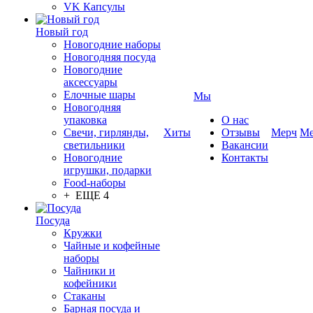
VK Капсулы
Новый год
Новогодние наборы
Новогодняя посуда
Новогодние
аксессуары
Елочные шары
Мы
Новогодняя
упаковка
О нас
Свечи, гирлянды,
Хиты
Отзывы
Мерч
Ме
светильники
Вакансии
Новогодние
Контакты
игрушки, подарки
Food-наборы
+ ЕЩЕ 4
Посуда
Кружки
Чайные и кофейные
наборы
Чайники и
кофейники
Стаканы
Барная посуда и