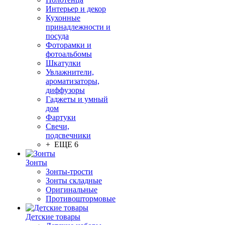
Интерьер и декор
Кухонные
принадлежности и
посуда
Фоторамки и
фотоальбомы
Шкатулки
Увлажнители,
ароматизаторы,
диффузоры
Гаджеты и умный
дом
Фартуки
Свечи,
подсвечники
+ ЕЩЕ 6
Зонты
Зонты-трости
Зонты складные
Оригинальные
Противоштормовые
Детские товары