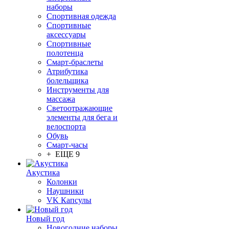
наборы
Спортивная одежда
Спортивные
аксессуары
Спортивные
полотенца
Смарт-браслеты
Атрибутика
болельщика
Инструменты для
массажа
Светоотражающие
элементы для бега и
велоспорта
Обувь
Смарт-часы
+ ЕЩЕ 9
Акустика
Колонки
Наушники
VK Капсулы
Новый год
Новогодние наборы