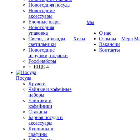
Новогодняя посуда
Новогодние
аксессуары
Елочные шары
Мы
Новогодняя
упаковка
О нас
Свечи, гирлянды,
Хиты
Отзывы
Мерч
Ме
светильники
Вакансии
Новогодние
Контакты
игрушки, подарки
Food-наборы
+ ЕЩЕ 4
Посуда
Кружки
Чайные и кофейные
наборы
Чайники и
кофейники
Стаканы
Барная посуда и
аксессуары
Кувшины и
графины
Ланчбоксы