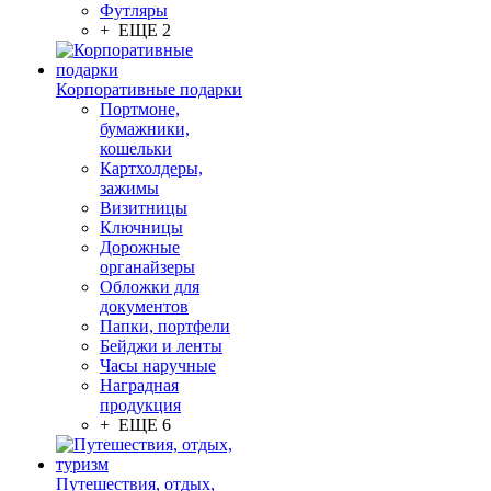
Футляры
+ ЕЩЕ 2
Корпоративные подарки
Портмоне,
бумажники,
кошельки
Картхолдеры,
зажимы
Визитницы
Ключницы
Дорожные
органайзеры
Обложки для
документов
Папки, портфели
Бейджи и ленты
Часы наручные
Наградная
продукция
+ ЕЩЕ 6
Путешествия, отдых,