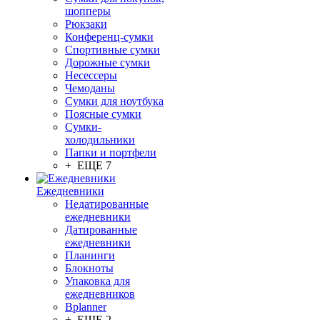
шопперы
Рюкзаки
Конференц-сумки
Спортивные сумки
Дорожные сумки
Несессеры
Чемоданы
Сумки для ноутбука
Поясные сумки
Сумки-
холодильники
Папки и портфели
+ ЕЩЕ 7
Ежедневники
Недатированные
ежедневники
Датированные
ежедневники
Планинги
Блокноты
Упаковка для
ежедневников
Bplanner
+ ЕЩЕ 2