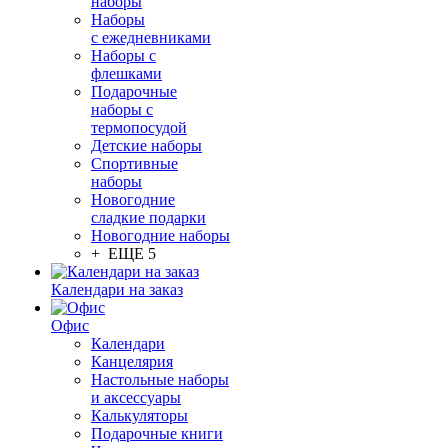
наборы
Наборы
с ежедневниками
Наборы с
флешками
Подарочные
наборы с
термопосудой
Детские наборы
Спортивные
наборы
Новогодние
сладкие подарки
Новогодние наборы
+ ЕЩЕ 5
Календари на заказ
Офис
Календари
Канцелярия
Настольные наборы
и аксессуары
Калькуляторы
Подарочные книги