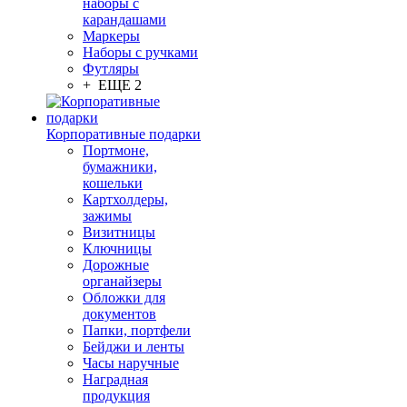
наборы с
карандашами
Маркеры
Наборы с ручками
Футляры
+ ЕЩЕ 2
Корпоративные подарки
Портмоне,
бумажники,
кошельки
Картхолдеры,
зажимы
Визитницы
Ключницы
Дорожные
органайзеры
Обложки для
документов
Папки, портфели
Бейджи и ленты
Часы наручные
Наградная
продукция