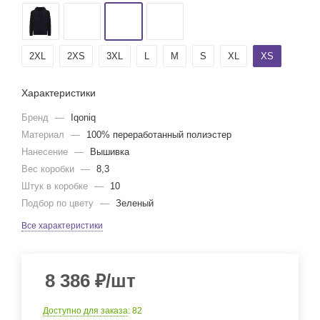
2XL
2XS
3XL
L
M
S
XL
XS
Характеристики
Бренд
—
Iqoniq
Материал
—
100% переработанный полиэстер
Нанесение
—
Вышивка
Вес коробки
—
8,3
Штук в коробке
—
10
Подбор по цвету
—
Зеленый
Все характеристики
8 386
₽
/шт
Доступно для заказа
: 82