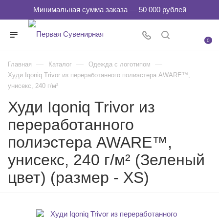
0
—
—
—
Главная
Каталог
Одежда с логотипом
Худи Iqoniq Trivor из переработанного полиэстера AWARE™,
унисекс, 240 г/м²
Худи Iqoniq Trivor из
переработанного
полиэстера AWARE™,
унисекс, 240 г/м² (Зеленый
цвет) (размер - XS)