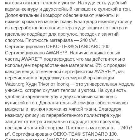
которая окутает теплом и уютом. На худи есть удобный
карман-кенгуру и двухслойный капюшон с кулиской в тон.
Дополнительный комфорт обеспечивают манжеты и
нижняя кромка из мягкой ткани. Благодаря нежному флису
из переработанного полиэстера худи защитит от ветра и
идеально подойдет для прогулок, поездок и занятий
спортом. Плотность материала — 240 г/м².
Сертифицировано OEKO-TEX® STANDARD 100.
Сертифицировано AWARE™. Наличие индикаторных
частиц AWARE™ подтверждает, что мы действительно
используем переработанные материалы. 2% с продажи
каждой вещи, отмеченной сертификатом AWARE™, мы
перечисляем в поддержку всемирной организации
Water.org.Худи Trivor от Iqoniq — это универсальная модель
унисекс, которая окутает теплом и уютом. На худи есть
удобный карман-кенгуру и двухслойный капюшон с
кулиской в тон. Дополнительный комфорт обеспечивают
манжеты и нижняя кромка из мягкой ткани. Благодаря
нежному флису из переработанного полиэстера худи
защитит от ветра и идеально подойдет для прогулок,
поездок и занятий спортом. Плотность материала — 240 г/
м². Сертифицировано OEKO-TEX® STANDARD 100.