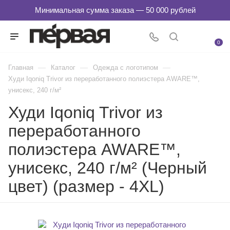
0
—
—
—
Главная
Каталог
Одежда с логотипом
Худи Iqoniq Trivor из переработанного полиэстера AWARE™,
унисекс, 240 г/м²
Худи Iqoniq Trivor из
переработанного
полиэстера AWARE™,
унисекс, 240 г/м² (Черный
цвет) (размер - 4XL)