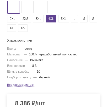
2XL
2XS
3XL
4XL
5XL
L
M
S
XL
XS
Характеристики
Бренд
—
Iqoniq
Материал
—
100% переработанный полиэстер
Нанесение
—
Вышивка
Вес коробки
—
8,3
Штук в коробке
—
10
Подбор по цвету
—
Черный
Все характеристики
8 386
₽
/шт