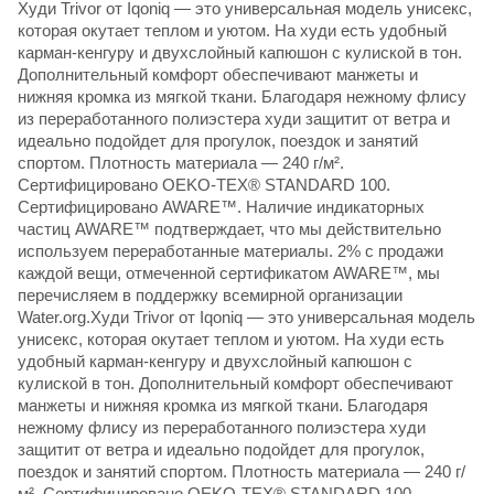
Худи Trivor от Iqoniq — это универсальная модель унисекс,
которая окутает теплом и уютом. На худи есть удобный
карман-кенгуру и двухслойный капюшон с кулиской в тон.
Дополнительный комфорт обеспечивают манжеты и
нижняя кромка из мягкой ткани. Благодаря нежному флису
из переработанного полиэстера худи защитит от ветра и
идеально подойдет для прогулок, поездок и занятий
спортом. Плотность материала — 240 г/м².
Сертифицировано OEKO-TEX® STANDARD 100.
Сертифицировано AWARE™. Наличие индикаторных
частиц AWARE™ подтверждает, что мы действительно
используем переработанные материалы. 2% с продажи
каждой вещи, отмеченной сертификатом AWARE™, мы
перечисляем в поддержку всемирной организации
Water.org.Худи Trivor от Iqoniq — это универсальная модель
унисекс, которая окутает теплом и уютом. На худи есть
удобный карман-кенгуру и двухслойный капюшон с
кулиской в тон. Дополнительный комфорт обеспечивают
манжеты и нижняя кромка из мягкой ткани. Благодаря
нежному флису из переработанного полиэстера худи
защитит от ветра и идеально подойдет для прогулок,
поездок и занятий спортом. Плотность материала — 240 г/
м². Сертифицировано OEKO-TEX® STANDARD 100.