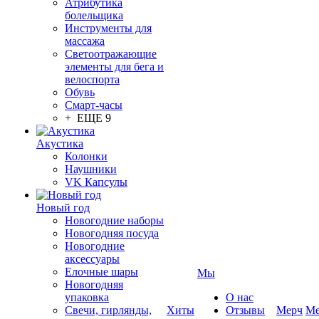
Атрибутика
болельщика
Инструменты для
массажа
Светоотражающие
элементы для бега и
велоспорта
Обувь
Смарт-часы
+ ЕЩЕ 9
Акустика
Колонки
Наушники
VK Капсулы
Новый год
Новогодние наборы
Новогодняя посуда
Новогодние
аксессуары
Елочные шары
Мы
Новогодняя
упаковка
О нас
Свечи, гирлянды,
Хиты
Отзывы
Мерч
Ме