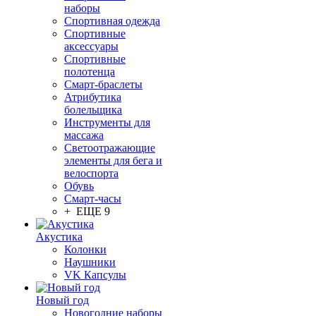
наборы
Спортивная одежда
Спортивные
аксессуары
Спортивные
полотенца
Смарт-браслеты
Атрибутика
болельщика
Инструменты для
массажа
Светоотражающие
элементы для бега и
велоспорта
Обувь
Смарт-часы
+ ЕЩЕ 9
Акустика
Колонки
Наушники
VK Капсулы
Новый год
Новогодние наборы