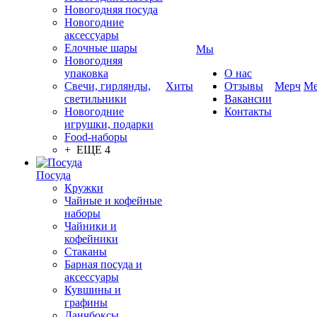
Новогодняя посуда
Новогодние
аксессуары
Елочные шары
Мы
Новогодняя
упаковка
О нас
Свечи, гирлянды,
Хиты
Отзывы
Мерч
Ме
светильники
Вакансии
Новогодние
Контакты
игрушки, подарки
Food-наборы
+ ЕЩЕ 4
Посуда
Кружки
Чайные и кофейные
наборы
Чайники и
кофейники
Стаканы
Барная посуда и
аксессуары
Кувшины и
графины
Ланчбоксы