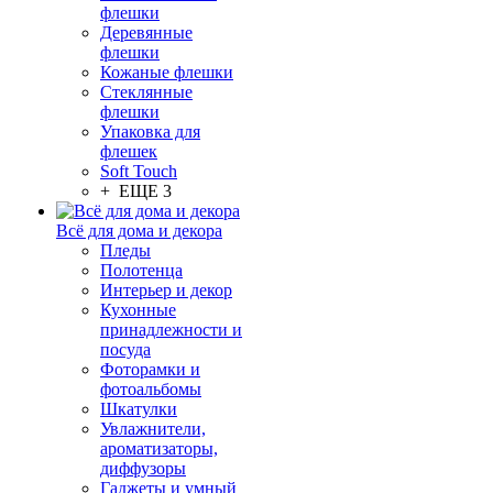
флешки
Деревянные
флешки
Кожаные флешки
Стеклянные
флешки
Упаковка для
флешек
Soft Touch
+ ЕЩЕ 3
Всё для дома и декора
Пледы
Полотенца
Интерьер и декор
Кухонные
принадлежности и
посуда
Фоторамки и
фотоальбомы
Шкатулки
Увлажнители,
ароматизаторы,
диффузоры
Гаджеты и умный