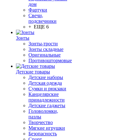
дом
Фартуки
Свечи,
подсвечники
+ ЕЩЕ 6
Зонты
Зонты-трости
Зонты складные
Оригинальные
Противоштормовые
Детские товары
Детские наборы
Детская одежда
Сумки и рюкзаки
Канцелярские
принадлежности
Детские гаджеты
Головоломки,
пазлы
Творчество
Мягкие игрушки
Безопасность
Спорт