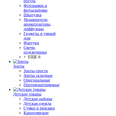
посуда
Фоторамки и
фотоальбомы
Шкатулки
Увлажнители,
ароматизаторы,
диффузоры
Гаджеты и умный
дом
Фартуки
Свечи,
подсвечники
+ ЕЩЕ 6
Зонты
Зонты-трости
Зонты складные
Оригинальные
Противоштормовые
Детские товары
Детские наборы
Детская одежда
Сумки и рюкзаки
Канцелярские