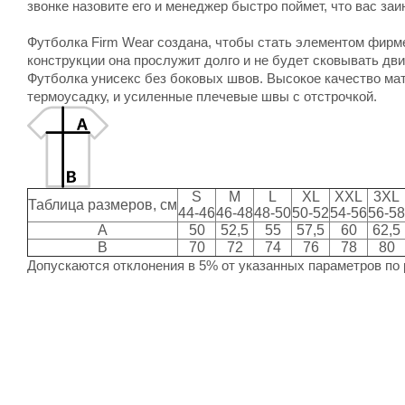
звонке назовите его и менеджер быстро поймет, что вас заи
Футболка Firm Wear создана, чтобы стать элементом фирм
конструкции она прослужит долго и не будет сковывать дв
Футболка унисекс без боковых швов. Высокое качество ма
термоусадку, и усиленные плечевые швы с отстрочкой.
S
M
L
XL
XXL
3XL
Таблица размеров, см
44-46
46-48
48-50
50-52
54-56
56-58
A
50
52,5
55
57,5
60
62,5
B
70
72
74
76
78
80
Допускаются отклонения в 5% от указанных параметров по 