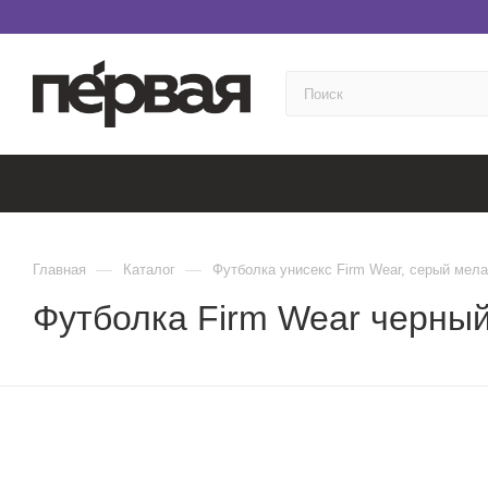
—
—
Главная
Каталог
Футболка унисекс Firm Wear, серый мел
Футболка Firm Wear черны