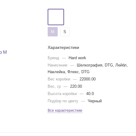
M
S
Характеристики
Бренд
—
Hard work
Нанесение
—
Шелкография, DTG, Лейбл,
Наклейка, Флекс, DTG
Вес коробки
—
22000.00
Вес, гр
—
220.00
Высота коробки
—
40.0
Подбор по цвету
—
Черный
Все характеристики