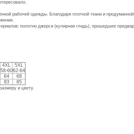
нтересовало.
енной рабочей одежды. Благодаря плотной ткани и продуманной
ижения.
териалов: полотно джерси (кулирная гладь), прошедшее предва
4XL
5XL
58-60
62-64
64
68
83
85
размеру и цвету.